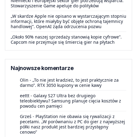
Niemiecki i europejski sektor gier potrzebują wsparcia.
Stowarzyszenie Game apeluje do polityków
„W skardze Apple nie opisano w wystarczającym stopniu
informacji, które miałyby być objęte ochroną tajemnicy
handlowej”. OpenAI żąda odrzucenia pozwu
„Około 90% naszej sprzedaży stanowią kopie cyfrowe”.
Capcom nie przejmuje się śmiercią gier na płytach
Najnowsze komentarze
Olin
-
„To nie jest kradzież, to jest praktycznie za
darmo”. RTX 3050 kupiony w cenie kawy
eettt
-
Galaxy S27 Ultra bez drugiego
teleobiektywu? Samsung planuje cięcia kosztów z
powodu cen pamięci
Grześ
-
PlayStation nie obawia się rywalizacji z
pecetami. „W porównaniu z PC do gier z najwyższej
półki nasz produkt jest bardziej przystępny
cenowo”