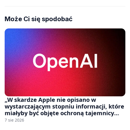
Może Ci się spodobać
„W skardze Apple nie opisano w
wystarczającym stopniu informacji, które
miałyby być objęte ochroną tajemnicy
handlowej”. OpenAI żąda odrzucenia
7 sie 2026
pozwu