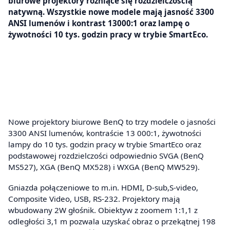
biurowe projektory różniące się rozdzielczością
natywną. Wszystkie nowe modele mają jasność 3300
ANSI lumenów i kontrast 13000:1 oraz lampę o
żywotności 10 tys. godzin pracy w trybie SmartEco.
Nowe projektory biurowe BenQ to trzy modele o jasności
3300 ANSI lumenów, kontraście 13 000:1, żywotności
lampy do 10 tys. godzin pracy w trybie SmartEco oraz
podstawowej rozdzielczości odpowiednio SVGA (BenQ
MS527), XGA (BenQ MX528) i WXGA (BenQ MW529).
Gniazda połączeniowe to m.in. HDMI, D-sub,S-video,
Composite Video, USB, RS-232. Projektory mają
wbudowany 2W głośnik. Obiektyw z zoomem 1:1,1 z
odległości 3,1 m pozwala uzyskać obraz o przekątnej 198