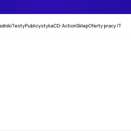
adniki
Testy
Publicystyka
CD-Action
Sklep
Oferty pracy IT