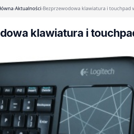
główna
›
Aktualności
›
Bezprzewodowa klawiatura i touchpad 
dowa klawiatura i touchpa