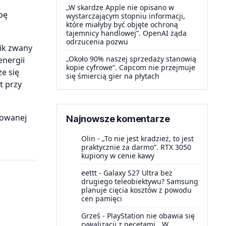
„W skardze Apple nie opisano w
bę
wystarczającym stopniu informacji,
które miałyby być objęte ochroną
tajemnicy handlowej”. OpenAI żąda
odrzucenia pozwu
nik zwany
„Około 90% naszej sprzedaży stanowią
energii
kopie cyfrowe”. Capcom nie przejmuje
e się
się śmiercią gier na płytach
t przy
rowanej
Najnowsze komentarze
Olin
-
„To nie jest kradzież, to jest
praktycznie za darmo”. RTX 3050
kupiony w cenie kawy
eettt
-
Galaxy S27 Ultra bez
drugiego teleobiektywu? Samsung
planuje cięcia kosztów z powodu
cen pamięci
Grześ
-
PlayStation nie obawia się
rywalizacji z pecetami. „W