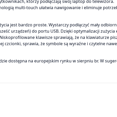
tkownikach, którzy podłączają swój laptop do telewizora.
logią multi-touch ułatwia nawigowanie i eliminuje potrze
życia jest bardzo proste. Wystarczy podłączyć mały odbior
eść urządzeń) do portu USB. Dzięki optymalizacji zużycia 
iskoprofilowane klawisze sprawiają, że na klawiaturze pisz
ej czcionki, sprawia, że symbole są wyraźne i czytelne nawe
dzie dostępna na europejskim rynku w sierpniu br. W suge