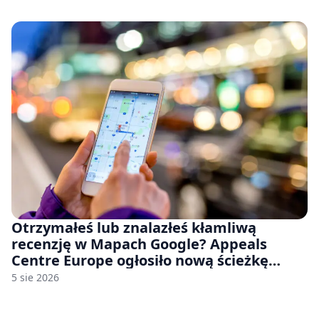
Otrzymałeś lub znalazłeś kłamliwą
recenzję w Mapach Google? Appeals
Centre Europe ogłosiło nową ścieżkę
odwoławczą dla firm i konsumentów
5 sie 2026