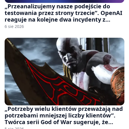
„Przeanalizujemy nasze podejście do
testowania przez strony trzecie”. OpenAI
reaguje na kolejne dwa incydenty z
udziałem autorskich modeli
6 sie 2026
„Potrzeby wielu klientów przeważają nad
potrzebami mniejszej liczby klientów”.
Twórca serii God of War sugeruje, że
rozumie, dlaczego Sony rezygnuje z gier
5 sie 2026