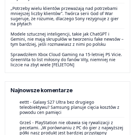
„Potrzeby wielu klientów przeważają nad potrzebami
mniejszej liczby klientów”. Twórca serii God of War
sugeruje, że rozumie, dlaczego Sony rezygnuje z gier
na płytach
Modele sztucznej inteligencji, takie jak ChatGPT i
Gemini, nie mają skrupułów w tworzeniu fake newsów –
tym bardziej, jeśli rozmawiasz z nimi po polsku
Sprawdziłem Xbox Cloud Gaming na 15-letniej PS Vicie.
GreenVita to list miłosny do fanów Vity, niemniej nie
liczcie na zbyt wiele [FELIETON]
Najnowsze komentarze
eettt
-
Galaxy S27 Ultra bez drugiego
teleobiektywu? Samsung planuje cięcia kosztów z
powodu cen pamięci
Grześ
-
PlayStation nie obawia się rywalizacji z
pecetami. „W porównaniu z PC do gier z najwyższej
półki nasz produkt jest bardziej przystępny