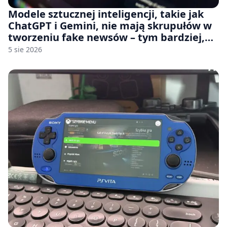
Modele sztucznej inteligencji, takie jak
ChatGPT i Gemini, nie mają skrupułów w
tworzeniu fake newsów – tym bardziej,
jeśli rozmawiasz z nimi po polsku
5 sie 2026