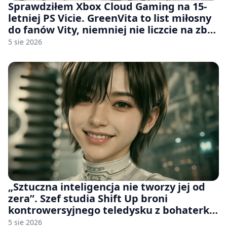
Sprawdziłem Xbox Cloud Gaming na 15-
letniej PS Vicie. GreenVita to list miłosny
do fanów Vity, niemniej nie liczcie na zbyt
wiele [FELIETON]
5 sie 2026
„Sztuczna inteligencja nie tworzy jej od
zera”. Szef studia Shift Up broni
kontrowersyjnego teledysku z bohaterką
Stellar Blade: Blood Rain
5 sie 2026