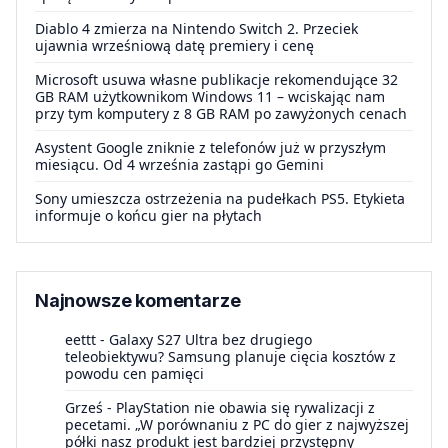
Diablo 4 zmierza na Nintendo Switch 2. Przeciek
ujawnia wrześniową datę premiery i cenę
Microsoft usuwa własne publikacje rekomendujące 32
GB RAM użytkownikom Windows 11 – wciskając nam
przy tym komputery z 8 GB RAM po zawyżonych cenach
Asystent Google zniknie z telefonów już w przyszłym
miesiącu. Od 4 września zastąpi go Gemini
Sony umieszcza ostrzeżenia na pudełkach PS5. Etykieta
informuje o końcu gier na płytach
Najnowsze komentarze
eettt
-
Galaxy S27 Ultra bez drugiego
teleobiektywu? Samsung planuje cięcia kosztów z
powodu cen pamięci
Grześ
-
PlayStation nie obawia się rywalizacji z
pecetami. „W porównaniu z PC do gier z najwyższej
półki nasz produkt jest bardziej przystępny