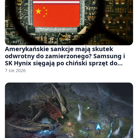
Amerykańskie sankcje mają skutek
odwrotny do zamierzonego? Samsung i
SK Hynix sięgają po chiński sprzęt do
fabryk chipów
7 sie 2026