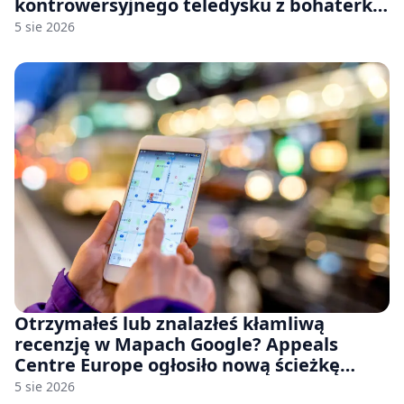
kontrowersyjnego teledysku z bohaterką
Stellar Blade: Blood Rain
5 sie 2026
Otrzymałeś lub znalazłeś kłamliwą
recenzję w Mapach Google? Appeals
Centre Europe ogłosiło nową ścieżkę
odwoławczą dla firm i konsumentów
5 sie 2026