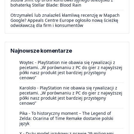
bohaterką Stellar Blade: Blood Rain
Otrzymałeś lub znalazłeś kłamliwą recenzję w Mapach
Google? Appeals Centre Europe ogłosiło nową ścieżkę
odwoławczą dla firm i konsumentów
Najnowsze komentarze
Woytec
-
PlayStation nie obawia się rywalizacji z
pecetami. „W porównaniu z PC do gier z najwyższej
półki nasz produkt jest bardziej przystępny
cenowo”
Karololo
-
PlayStation nie obawia się rywalizacji z
pecetami. „W porównaniu z PC do gier z najwyższej
półki nasz produkt jest bardziej przystępny
cenowo”
Pika
-
To historyczny moment – The Legend of
Zelda: Ocarina of Time Remake dostanie polski
język
X
-
Duży model językowy z prawie 29 milionami