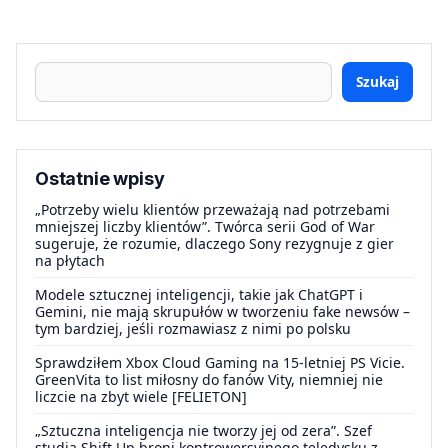
Szukaj
Ostatnie wpisy
„Potrzeby wielu klientów przeważają nad potrzebami
mniejszej liczby klientów”. Twórca serii God of War
sugeruje, że rozumie, dlaczego Sony rezygnuje z gier
na płytach
Modele sztucznej inteligencji, takie jak ChatGPT i
Gemini, nie mają skrupułów w tworzeniu fake newsów –
tym bardziej, jeśli rozmawiasz z nimi po polsku
Sprawdziłem Xbox Cloud Gaming na 15-letniej PS Vicie.
GreenVita to list miłosny do fanów Vity, niemniej nie
liczcie na zbyt wiele [FELIETON]
„Sztuczna inteligencja nie tworzy jej od zera”. Szef
studia Shift Up broni kontrowersyjnego teledysku z