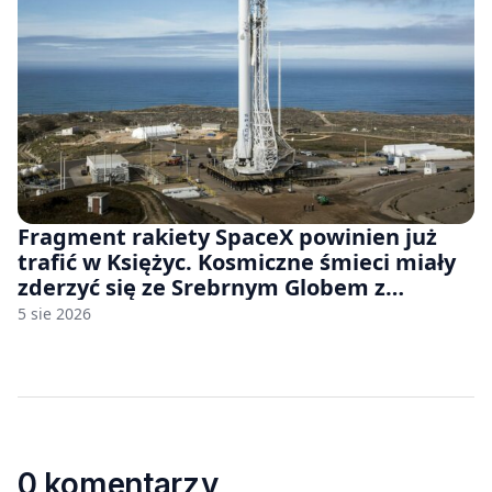
Fragment rakiety SpaceX powinien już
trafić w Księżyc. Kosmiczne śmieci miały
zderzyć się ze Srebrnym Globem z
prędkością 8690 km/h
5 sie 2026
0 komentarzy