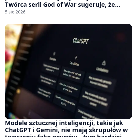
Twórca serii God of War sugeruje, że
rozumie, dlaczego Sony rezygnuje z gier
5 sie 2026
na płytach
Modele sztucznej inteligencji, takie jak
ChatGPT i Gemini, nie mają skrupułów w
tworzeniu fake newsów – tym bardziej,