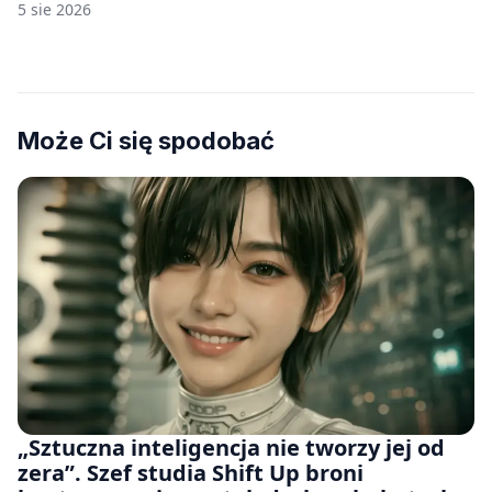
wiele [FELIETON]
5 sie 2026
Może Ci się spodobać
„Sztuczna inteligencja nie tworzy jej od
zera”. Szef studia Shift Up broni