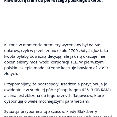
klawiaturą trafił do pierwszego polskiego sklepu.
KEYone w momencie premiery wyceniany był na 649
dolarów, czyli w przeliczeniu około 2700 złotych. Już taka
kwota byłaby odważną decyzją, ale jak się okazuje, nie
docenialiśmy możliwości korporacji TCL. W pierwszym
polskim sklepie model KEYone kosztuje bowiem aż 2999
złotych.
Przypomnijmy, że podzespoły urządzenia pozycjonują je
ewidentnie w średniej półce (Snapdragon 625, 3 GB RAM),
a cena jest zbliżona do tegorocznych flagowców, które
dysponują o wiele mocniejszymi parametrami.
Sytuacja przypomina tą z czasów, kiedy Blakcberry