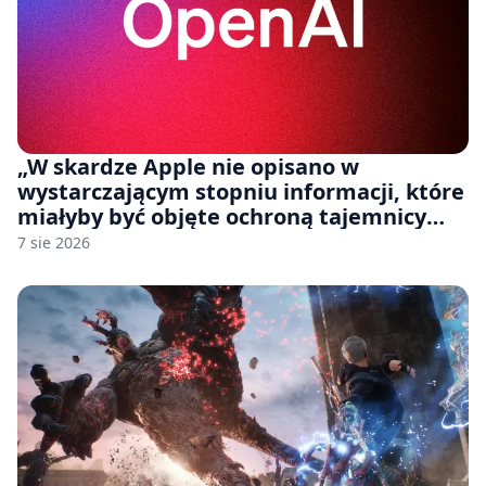
„W skardze Apple nie opisano w
wystarczającym stopniu informacji, które
miałyby być objęte ochroną tajemnicy
handlowej”. OpenAI żąda odrzucenia
7 sie 2026
pozwu