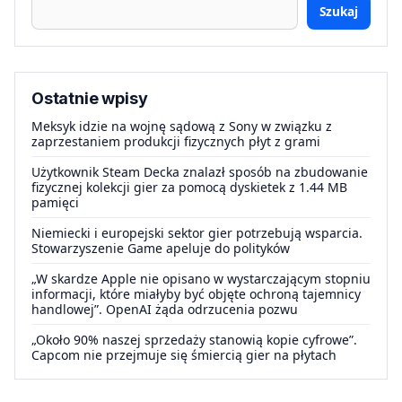
Szukaj
Ostatnie wpisy
Meksyk idzie na wojnę sądową z Sony w związku z
zaprzestaniem produkcji fizycznych płyt z grami
Użytkownik Steam Decka znalazł sposób na zbudowanie
fizycznej kolekcji gier za pomocą dyskietek z 1.44 MB
pamięci
Niemiecki i europejski sektor gier potrzebują wsparcia.
Stowarzyszenie Game apeluje do polityków
„W skardze Apple nie opisano w wystarczającym stopniu
informacji, które miałyby być objęte ochroną tajemnicy
handlowej”. OpenAI żąda odrzucenia pozwu
„Około 90% naszej sprzedaży stanowią kopie cyfrowe”.
Capcom nie przejmuje się śmiercią gier na płytach