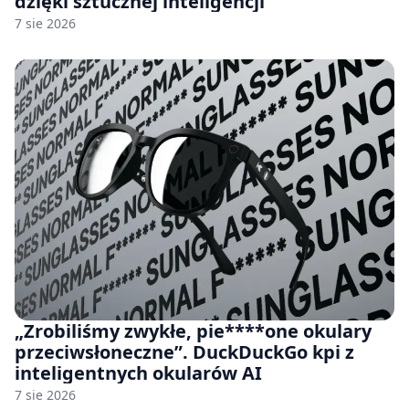
dzięki sztucznej inteligencji
7 sie 2026
„Zrobiliśmy zwykłe, pie****one okulary
przeciwsłoneczne”. DuckDuckGo kpi z
inteligentnych okularów AI
7 sie 2026