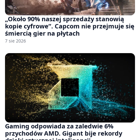
„Około 90% naszej sprzedaży stanowią
kopie cyfrowe”. Capcom nie przejmuje się
śmiercią gier na płytach
7 sie 2026
Gaming odpowiada za zaledwie 6%
przychodów AMD. Gigant bije rekordy