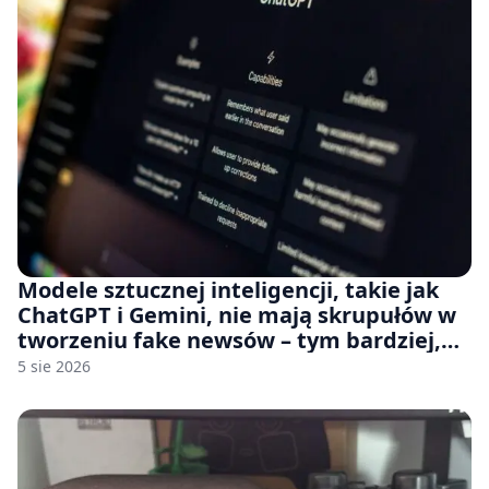
Modele sztucznej inteligencji, takie jak
ChatGPT i Gemini, nie mają skrupułów w
tworzeniu fake newsów – tym bardziej,
jeśli rozmawiasz z nimi po polsku
5 sie 2026