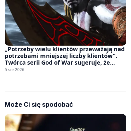
„Potrzeby wielu klientów przeważają nad
potrzebami mniejszej liczby klientów”.
Twórca serii God of War sugeruje, że
rozumie, dlaczego Sony rezygnuje z gier
5 sie 2026
na płytach
Może Ci się spodobać