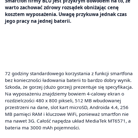
Smartfon firmy BLU jest przykrym dowodem na to, że
warto zachować zdrowy rozsądek obniżając cenę
kosztem wyposażenia. Uwagę przykuwa jednak czas
jego pracy na jednej baterii.
72 godziny standardowego korzystania z funkcji smartfona
bez konieczności ładowania baterii to bardzo dobry wynik.
Szkoda, że gorzej (dużo gorzej) prezentuje się specyfikacja.
Na wyposażeniu znajdziemy bowiem 4-calowy ekran o
rozdzielczości 480 x 800 pikseli, 512 MB wbudowanej
przestrzeni na dane, slot kart microSD, Androida 4.4, 256
MB pamięci RAM i kluczowe WiFi, ponieważ smartfon nie
ma nawet 3G. Całość napędza układ MediaTek MT6571, a
bateria ma 3000 mAh pojemności.