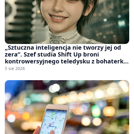
„Sztuczna inteligencja nie tworzy jej od
zera”. Szef studia Shift Up broni
kontrowersyjnego teledysku z bohaterką
Stellar Blade: Blood Rain
5 sie 2026