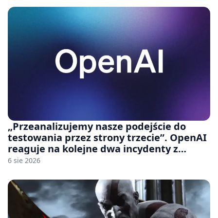
„Przeanalizujemy nasze podejście do
testowania przez strony trzecie”. OpenAI
reaguje na kolejne dwa incydenty z
udziałem autorskich modeli
6 sie 2026