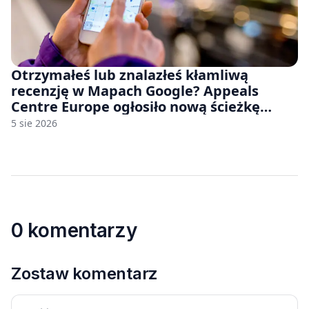
Otrzymałeś lub znalazłeś kłamliwą
recenzję w Mapach Google? Appeals
Centre Europe ogłosiło nową ścieżkę
odwoławczą dla firm i konsumentów
5 sie 2026
0 komentarzy
Zostaw komentarz