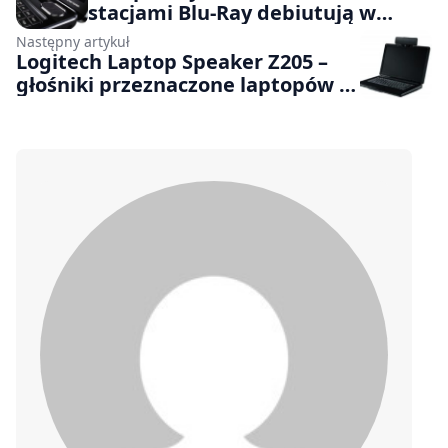
stacjami Blu-Ray debiutują w
Polsce
Następny artykuł
Logitech Laptop Speaker Z205 –
głośniki przeznaczone laptopów i
netbooków