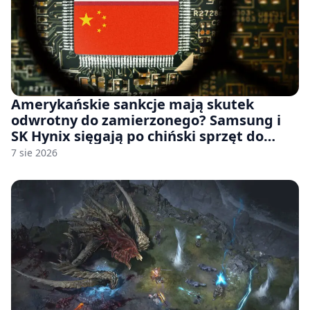
Amerykańskie sankcje mają skutek
odwrotny do zamierzonego? Samsung i
SK Hynix sięgają po chiński sprzęt do
fabryk chipów
7 sie 2026