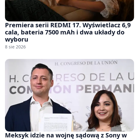
Premiera serii REDMI 17. Wyświetlacz 6,9
cala, bateria 7500 mAh i dwa układy do
wyboru
8 sie 2026
Meksyk idzie na wojnę sądową z Sony w