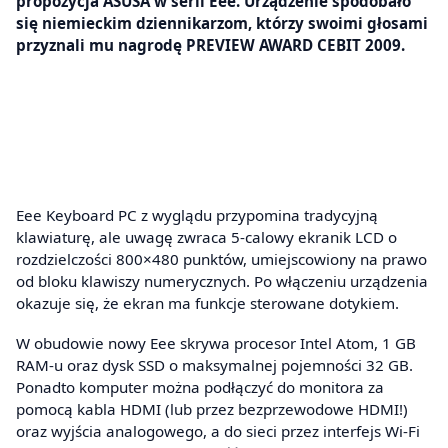
propozycja ASUSA w serii Eee. Urządzenie spodobało
się niemieckim dziennikarzom, którzy swoimi głosami
przyznali mu nagrodę PREVIEW AWARD CEBIT 2009.
Eee Keyboard PC z wyglądu przypomina tradycyjną
klawiaturę, ale uwagę zwraca 5-calowy ekranik LCD o
rozdzielczości 800×480 punktów, umiejscowiony na prawo
od bloku klawiszy numerycznych. Po włączeniu urządzenia
okazuje się, że ekran ma funkcje sterowane dotykiem.
W obudowie nowy Eee skrywa procesor Intel Atom, 1 GB
RAM-u oraz dysk SSD o maksymalnej pojemności 32 GB.
Ponadto komputer można podłączyć do monitora za
pomocą kabla HDMI (lub przez bezprzewodowe HDMI!)
oraz wyjścia analogowego, a do sieci przez interfejs Wi-Fi