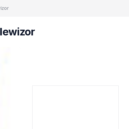
izor
lewizor