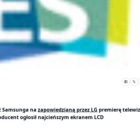
edź Samsunga na
zapowiedzianą przez LG
premierę telewi
roducent ogłosił najcieńszym ekranem LCD