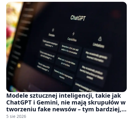
Modele sztucznej inteligencji, takie jak
ChatGPT i Gemini, nie mają skrupułów w
tworzeniu fake newsów – tym bardziej,
jeśli rozmawiasz z nimi po polsku
5 sie 2026