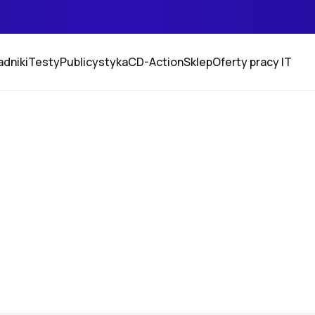
adniki
Testy
Publicystyka
CD-Action
Sklep
Oferty pracy IT