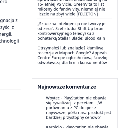
iero
15-letniej PS Vicie. GreenVita to list
miłosny do fanów Vity, niemniej nie
liczcie na zbyt wiele [FELIETON]
gnacja z
„Sztuczna inteligencja nie tworzy jej
zyści z
od zera”. Szef studia Shift Up broni
kontrowersyjnego teledysku z
ergii.
bohaterką Stellar Blade: Blood Rain
chnologii
Otrzymałeś lub znalazłeś kłamliwą
recenzję w Mapach Google? Appeals
Centre Europe ogłosiło nową ścieżkę
odwoławczą dla firm i konsumentów
Najnowsze komentarze
Woytec
-
PlayStation nie obawia
się rywalizacji z pecetami. „W
porównaniu z PC do gier z
najwyższej półki nasz produkt jest
bardziej przystępny cenowo”
Karololo
-
PlayStation nie obawia