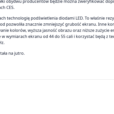
wałki obydwu producentów będzie można zweryfikować dop
ach CES.
ch technologię podświetlenia diodami LED. To właśnie rezy
od pozwoliła znacznie zmniejszyć grubość ekranu. Inne kor
nie kolorów, wyższa jasność obrazu oraz niższe zużycie en
 w wymiarach ekranu od 44 do 55 cali i korzystać będą z te
Hz.
ała na jutro.