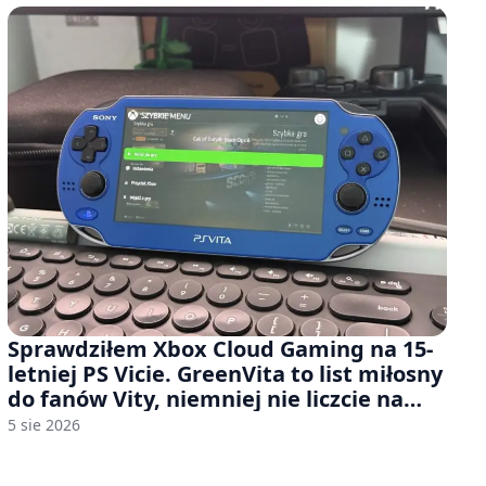
Sprawdziłem Xbox Cloud Gaming na 15-
letniej PS Vicie. GreenVita to list miłosny
do fanów Vity, niemniej nie liczcie na
zbyt wiele [FELIETON]
5 sie 2026