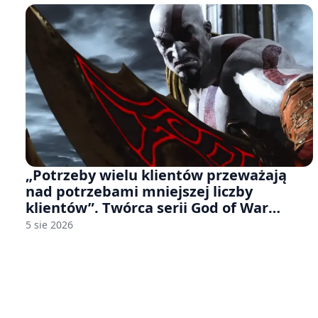
„Potrzeby wielu klientów przeważają
nad potrzebami mniejszej liczby
klientów”. Twórca serii God of War
sugeruje, że rozumie, dlaczego Sony
5 sie 2026
rezygnuje z gier na płytach