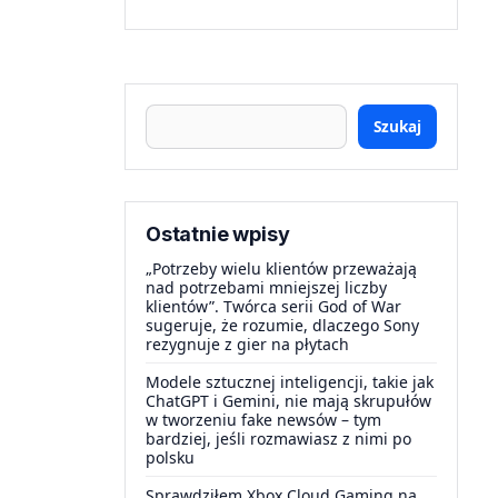
Szukaj
Ostatnie wpisy
„Potrzeby wielu klientów przeważają
nad potrzebami mniejszej liczby
klientów”. Twórca serii God of War
sugeruje, że rozumie, dlaczego Sony
rezygnuje z gier na płytach
Modele sztucznej inteligencji, takie jak
ChatGPT i Gemini, nie mają skrupułów
w tworzeniu fake newsów – tym
bardziej, jeśli rozmawiasz z nimi po
polsku
Sprawdziłem Xbox Cloud Gaming na