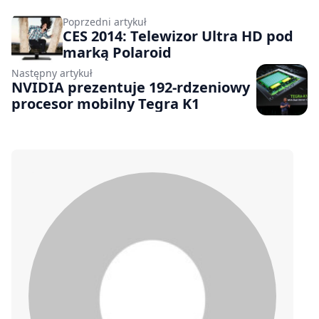
Poprzedni artykuł
CES 2014: Telewizor Ultra HD pod
marką Polaroid
Następny artykuł
NVIDIA prezentuje 192-rdzeniowy
procesor mobilny Tegra K1