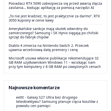
Posiadacz RTX 5090 zabezpiecza się przed awarią złącza
zasilania… kodując aplikację za pomocą narzędzi AI
„To nie jest kradzież, to jest praktycznie za darmo”. RTX
3050 kupiony w cenie kawy
Amerykańskie sankcje mają skutek odwrotny do
zamierzonego? Samsung i SK Hynix sięgają po chiński
sprzęt do fabryk chipów
Diablo 4 zmierza na Nintendo Switch 2. Przeciek
ujawnia wrześniową datę premiery i cenę
Microsoft usuwa własne publikacje rekomendujące 32
GB RAM użytkownikom Windows 11 – wciskając nam
przy tym komputery z 8 GB RAM po zawyżonych cenach
Najnowsze komentarze
eettt
-
Galaxy S27 Ultra bez drugiego
teleobiektywu? Samsung planuje cięcia kosztów z
powodu cen pamięci