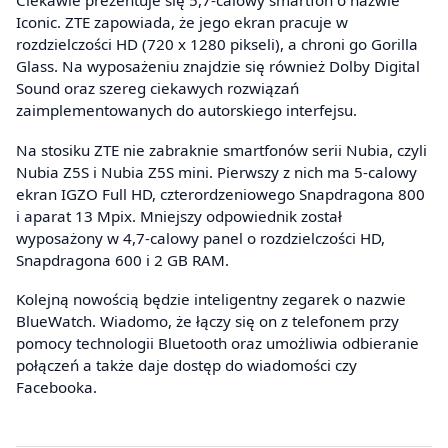
Ciekawie prezentuje się 5,7-calowy smartfon o nazwie
Iconic. ZTE zapowiada, że jego ekran pracuje w
rozdzielczości HD (720 x 1280 pikseli), a chroni go Gorilla
Glass. Na wyposażeniu znajdzie się również Dolby Digital
Sound oraz szereg ciekawych rozwiązań
zaimplementowanych do autorskiego interfejsu.
Na stosiku ZTE nie zabraknie smartfonów serii Nubia, czyli
Nubia Z5S i Nubia Z5S mini. Pierwszy z nich ma 5-calowy
ekran IGZO Full HD, czterordzeniowego Snapdragona 800
i aparat 13 Mpix. Mniejszy odpowiednik został
wyposażony w 4,7-calowy panel o rozdzielczości HD,
Snapdragona 600 i 2 GB RAM.
Kolejną nowością będzie inteligentny zegarek o nazwie
BlueWatch. Wiadomo, że łączy się on z telefonem przy
pomocy technologii Bluetooth oraz umożliwia odbieranie
połączeń a także daje dostęp do wiadomości czy
Facebooka.