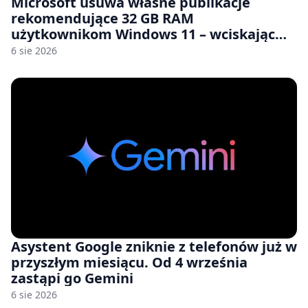
Microsoft usuwa własne publikacje
rekomendujące 32 GB RAM
użytkownikom Windows 11 – wciskając
nam przy tym komputery z 8 GB RAM po
6 sie 2026
zawyżonych cenach
Asystent Google zniknie z telefonów już w
przyszłym miesiącu. Od 4 września
zastąpi go Gemini
6 sie 2026