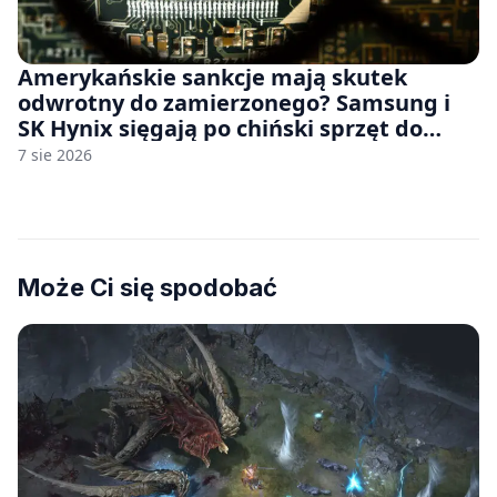
Amerykańskie sankcje mają skutek
odwrotny do zamierzonego? Samsung i
SK Hynix sięgają po chiński sprzęt do
fabryk chipów
7 sie 2026
Może Ci się spodobać