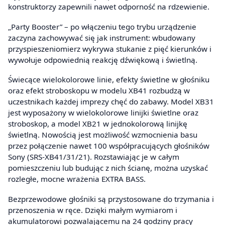
konstruktorzy zapewnili nawet odporność na rdzewienie.
„Party Booster” – po włączeniu tego trybu urządzenie
zaczyna zachowywać się jak instrument: wbudowany
przyspieszeniomierz wykrywa stukanie z pięć kierunków i
wywołuje odpowiednią reakcję dźwiękową i świetlną.
Świecące wielokolorowe linie, efekty świetlne w głośniku
oraz efekt stroboskopu w modelu XB41 rozbudzą w
uczestnikach każdej imprezy chęć do zabawy. Model XB31
jest wyposażony w wielokolorowe linijki świetlne oraz
stroboskop, a model XB21 w jednokolorową linijkę
świetlną. Nowością jest możliwość wzmocnienia basu
przez połączenie nawet 100 współpracujących głośników
Sony (SRS-XB41/31/21). Rozstawiając je w całym
pomieszczeniu lub budując z nich ścianę, można uzyskać
rozległe, mocne wrażenia EXTRA BASS.
Bezprzewodowe głośniki są przystosowane do trzymania i
przenoszenia w ręce. Dzięki małym wymiarom i
akumulatorowi pozwalającemu na 24 godziny pracy