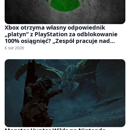
Xbox otrzyma własny odpowiednik
„platyn” z PlayStation za odblokowanie
100% osiągnięć? „Zespół pracuje nad
czymś, co ma się pojawić jeszcze w tym
6 sie 2026
roku”