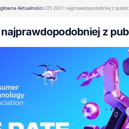
 główna
›
Aktualności
›
CES 2021 najprawdopodobniej z public
najprawdopodobniej z pub