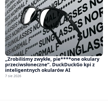
„Zrobiliśmy zwykłe, pie****one okulary
przeciwsłoneczne”. DuckDuckGo kpi z
inteligentnych okularów AI
7 sie 2026