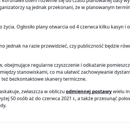
 z koronawirusem rozwinie się do czasu planowanej daty wy
rganizatorzy są jednak przekonani, że w planowanym termi
życia. Ogłosiło plany otwarcia od 4 czerwca kilku kasyn i
dno jednak na razie przewidzieć, czy publiczność będzie równ
w, obejmujące regularne czyszczenie i odkażanie pomieszcz
 między stanowiskami, co ma ułatwić zachowywanie dystan
też bezkontaktowe skanery termiczne.
askakuje, zwłaszcza w obliczu
odmiennej postawy
wielu i
żej 50 osób aż do czerwca 2021 r., a także przesunąć poł
dy.