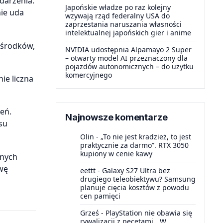
darzenia.
Japońskie władze po raz kolejny
nie uda
wzywają rząd federalny USA do
zaprzestania naruszania własności
intelektualnej japońskich gier i anime
 ośrodków,
NVIDIA udostępnia Alpamayo 2 Super
– otwarty model AI przeznaczony dla
pojazdów autonomicznych – do użytku
komercyjnego
ie liczna
eń.
Najnowsze komentarze
su
Olin
-
„To nie jest kradzież, to jest
praktycznie za darmo”. RTX 3050
kupiony w cenie kawy
nnych
owę
eettt
-
Galaxy S27 Ultra bez
drugiego teleobiektywu? Samsung
planuje cięcia kosztów z powodu
cen pamięci
Grześ
-
PlayStation nie obawia się
rywalizacji z pecetami. „W