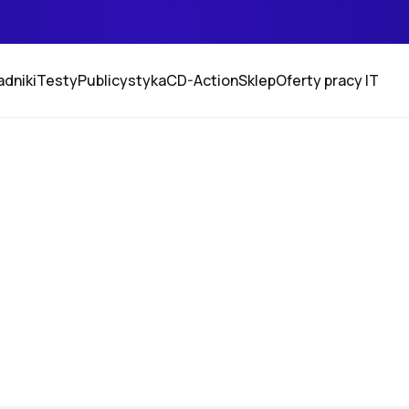
adniki
Testy
Publicystyka
CD-Action
Sklep
Oferty pracy IT