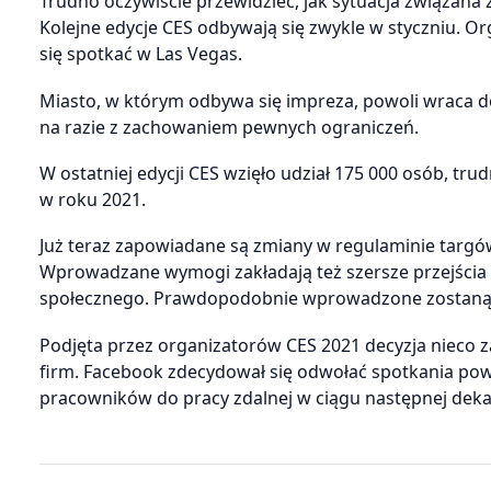
Trudno oczywiście przewidzieć, jak sytuacja związana
Kolejne edycje CES odbywają się zwykle w styczniu. O
się spotkać w Las Vegas.
Miasto, w którym odbywa się impreza, powoli wraca do 
na razie z zachowaniem pewnych ograniczeń.
W ostatniej edycji CES wzięło udział 175 000 osób, tru
w roku 2021.
Już teraz zapowiadane są zmiany w regulaminie targó
Wprowadzane wymogi zakładają też szersze przejścia
społecznego. Prawdopodobnie wprowadzone zostaną 
Podjęta przez organizatorów CES 2021 decyzja nieco z
firm. Facebook zdecydował się odwołać spotkania powy
pracowników do pracy zdalnej w ciągu następnej deka