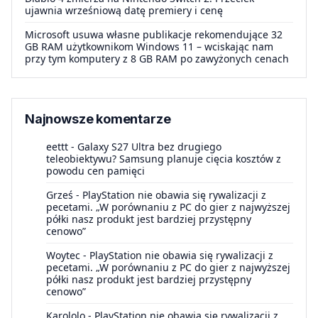
ujawnia wrześniową datę premiery i cenę
Microsoft usuwa własne publikacje rekomendujące 32
GB RAM użytkownikom Windows 11 – wciskając nam
przy tym komputery z 8 GB RAM po zawyżonych cenach
Najnowsze komentarze
eettt
-
Galaxy S27 Ultra bez drugiego
teleobiektywu? Samsung planuje cięcia kosztów z
powodu cen pamięci
Grześ
-
PlayStation nie obawia się rywalizacji z
pecetami. „W porównaniu z PC do gier z najwyższej
półki nasz produkt jest bardziej przystępny
cenowo”
Woytec
-
PlayStation nie obawia się rywalizacji z
pecetami. „W porównaniu z PC do gier z najwyższej
półki nasz produkt jest bardziej przystępny
cenowo”
Karololo
-
PlayStation nie obawia się rywalizacji z