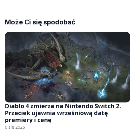
Może Ci się spodobać
Diablo 4 zmierza na Nintendo Switch 2.
Przeciek ujawnia wrześniową datę
premiery i cenę
6 sie 2026