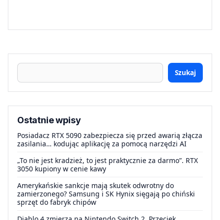
Szukaj
Ostatnie wpisy
Posiadacz RTX 5090 zabezpiecza się przed awarią złącza
zasilania… kodując aplikację za pomocą narzędzi AI
„To nie jest kradzież, to jest praktycznie za darmo”. RTX
3050 kupiony w cenie kawy
Amerykańskie sankcje mają skutek odwrotny do
zamierzonego? Samsung i SK Hynix sięgają po chiński
sprzęt do fabryk chipów
Diablo 4 zmierza na Nintendo Switch 2. Przeciek