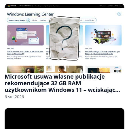
Microsoft usuwa własne publikacje
rekomendujące 32 GB RAM
użytkownikom Windows 11 – wciskając
nam przy tym komputery z 8 GB RAM po
6 sie 2026
zawyżonych cenach