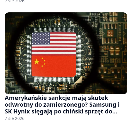
7 sie 2026
Amerykańskie sankcje mają skutek
odwrotny do zamierzonego? Samsung i
SK Hynix sięgają po chiński sprzęt do
fabryk chipów
7 sie 2026