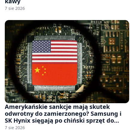
kawy
7 sie 2026
Amerykańskie sankcje mają skutek
odwrotny do zamierzonego? Samsung i
SK Hynix sięgają po chiński sprzęt do
fabryk chipów
7 sie 2026