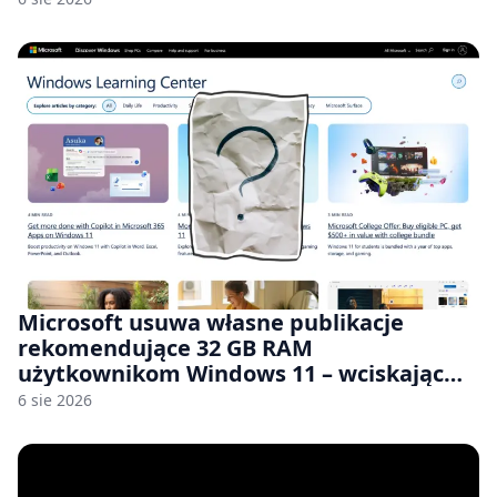
Microsoft usuwa własne publikacje
rekomendujące 32 GB RAM
użytkownikom Windows 11 – wciskając
nam przy tym komputery z 8 GB RAM po
6 sie 2026
zawyżonych cenach