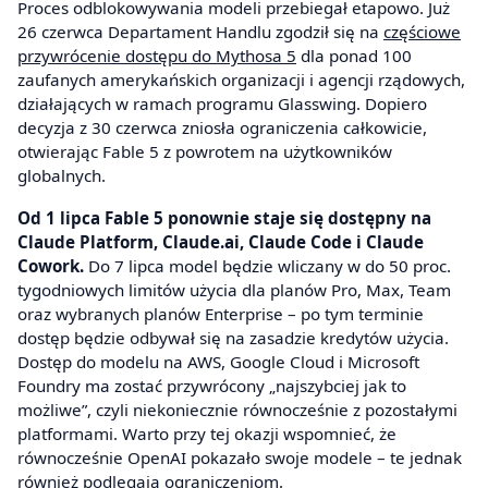
Proces odblokowywania modeli przebiegał etapowo. Już
26 czerwca Departament Handlu zgodził się na
częściowe
przywrócenie dostępu do Mythosa 5
dla ponad 100
zaufanych amerykańskich organizacji i agencji rządowych,
działających w ramach programu Glasswing. Dopiero
decyzja z 30 czerwca zniosła ograniczenia całkowicie,
otwierając Fable 5 z powrotem na użytkowników
globalnych.
Od 1 lipca Fable 5 ponownie staje się dostępny na
Claude Platform, Claude.ai, Claude Code i Claude
Cowork.
Do 7 lipca model będzie wliczany w do 50 proc.
tygodniowych limitów użycia dla planów Pro, Max, Team
oraz wybranych planów Enterprise – po tym terminie
dostęp będzie odbywał się na zasadzie kredytów użycia.
Dostęp do modelu na AWS, Google Cloud i Microsoft
Foundry ma zostać przywrócony „najszybciej jak to
możliwe”, czyli niekoniecznie równocześnie z pozostałymi
platformami. Warto przy tej okazji wspomnieć, że
równocześnie OpenAI pokazało swoje modele – te jednak
również
podlegają ograniczeniom
.