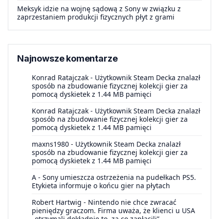
Meksyk idzie na wojnę sądową z Sony w związku z
zaprzestaniem produkcji fizycznych płyt z grami
Najnowsze komentarze
Konrad Ratajczak
-
Użytkownik Steam Decka znalazł
sposób na zbudowanie fizycznej kolekcji gier za
pomocą dyskietek z 1.44 MB pamięci
Konrad Ratajczak
-
Użytkownik Steam Decka znalazł
sposób na zbudowanie fizycznej kolekcji gier za
pomocą dyskietek z 1.44 MB pamięci
maxns1980
-
Użytkownik Steam Decka znalazł
sposób na zbudowanie fizycznej kolekcji gier za
pomocą dyskietek z 1.44 MB pamięci
A
-
Sony umieszcza ostrzeżenia na pudełkach PS5.
Etykieta informuje o końcu gier na płytach
Robert Hartwig
-
Nintendo nie chce zwracać
pieniędzy graczom. Firma uważa, że klienci u USA
„otrzymali dokładnie to, za co zapłacili”