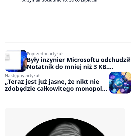
Poprzedni artykuł
Były inżynier Microsoftu odchudził
Notatnik do mniej niż 3 KB.
TinyRetroPad nie ma żadnych
Następny artykuł
funkcji AI
„Teraz jest już jasne, że nikt nie
zdobędzie całkowitego monopolu
na rynku gier”. Czy Steam traci na
odcięciu się od Fortnite’a, League
of Legends i Genshin Impact?