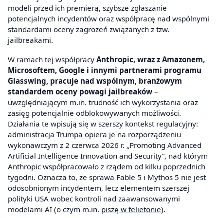
modeli przed ich premierą, szybsze zgłaszanie
potencjalnych incydentów oraz współpracę nad wspólnymi
standardami oceny zagrożeń związanych z tzw.
jailbreakami.
W ramach tej współpracy
Anthropic, wraz z Amazonem,
Microsoftem, Google i innymi partnerami programu
Glasswing, pracuje nad wspólnym, branżowym
standardem oceny powagi jailbreaków
–
uwzględniającym m.in. trudność ich wykorzystania oraz
zasięg potencjalnie odblokowywanych możliwości.
Działania te wpisują się w szerszy kontekst regulacyjny:
administracja Trumpa opiera je na rozporządzeniu
wykonawczym z 2 czerwca 2026 r. „Promoting Advanced
Artificial Intelligence Innovation and Security”, nad którym
Anthropic współpracowało z rządem od kilku poprzednich
tygodni. Oznacza to, że sprawa Fable 5 i Mythos 5 nie jest
odosobnionym incydentem, lecz elementem szerszej
polityki USA wobec kontroli nad zaawansowanymi
modelami AI (o czym m.in.
piszę w felietonie
).