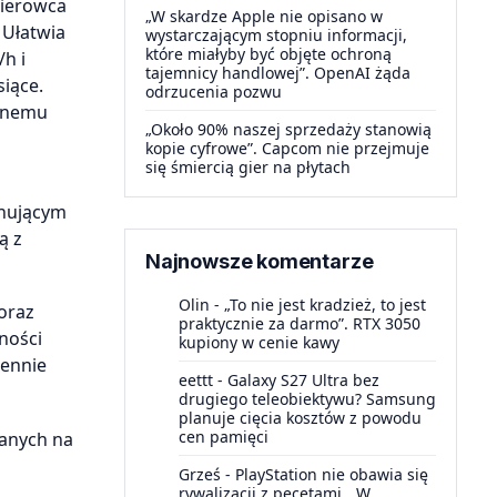
kierowca
„W skardze Apple nie opisano w
 Ułatwia
wystarczającym stopniu informacji,
które miałyby być objęte ochroną
h i
tajemnicy handlowej”. OpenAI żąda
siące.
odrzucenia pozwu
wanemu
„Około 90% naszej sprzedaży stanowią
kopie cyfrowe”. Capcom nie przejmuje
się śmiercią gier na płytach
onującym
ą z
Najnowsze komentarze
Olin
-
„To nie jest kradzież, to jest
oraz
praktycznie za darmo”. RTX 3050
ności
kupiony w cenie kawy
iennie
eettt
-
Galaxy S27 Ultra bez
drugiego teleobiektywu? Samsung
planuje cięcia kosztów z powodu
cen pamięci
anych na
Grześ
-
PlayStation nie obawia się
rywalizacji z pecetami. „W