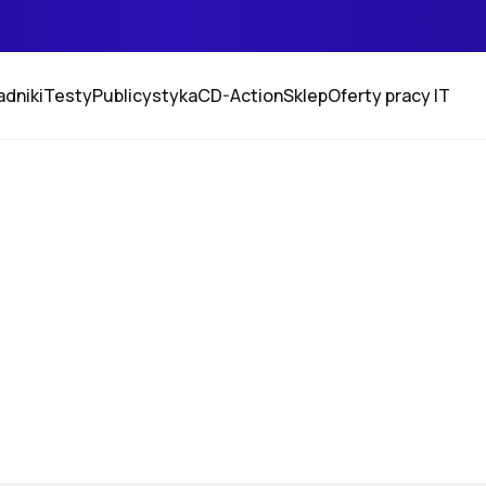
adniki
Testy
Publicystyka
CD-Action
Sklep
Oferty pracy IT