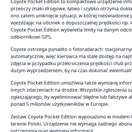
Coyote Pocket Edition to kompaktowe urządzenie infor
przeoczy znaki drogowe, łatwo i szybko otrzyma dokła
ono zatem uniknięcie sytuacji, w której nieświadomie
wjeżdżając na odcinek o dopuszczalnej prędkości np. 4
Coyote Pocket Edition wyświetla limity na danym odc
odbiornikowi GPS.
Coyote ostrzega ponadto o fotoradarach: stacjonarny
automatycznie, więc kierowca ma stale dostęp na naj
zdjęcia w przypadku przekroczenia prędkości i/lub p
dużym wyprzedzeniem, by na czas dokonać ewentualne
Coyote Pocket Edition umożliwia także wymianę infor
innych zdarzeniach na drodze. Wszystkie zgłoszenia
zgłaszającego, by wyeliminować błędne lub fałszywe a
ponad 5 milionów użytkowników w Europie.
Zestaw Coyote Pocket Edition wyposażono w modem G
terenie Polski. Urządzenie nie wymaga żadnego abon
ostrzegania oraz wymiany informacji.