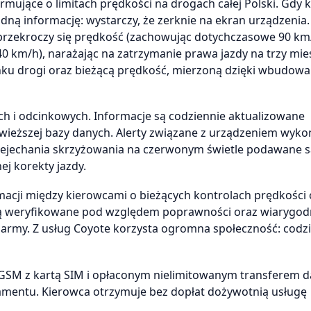
mujące o limitach prędkości na drogach całej Polski. Gdy 
dną informację: wystarczy, że zerknie na ekran urządzenia.
 przekroczy się prędkość (zachowując dotychczasowe 90 km/
0 km/h), narażając na zatrzymanie prawa jazdy na trzy mie
inku drogi oraz bieżącą prędkość, mierzoną dzięki wbudo
ch i odcinkowych. Informacje są codziennie aktualizowane
świeższej bazy danych. Alerty związane z urządzeniem wyk
rzejechania skrzyżowania na czerwonym świetle podawane s
j korekty jazdy.
macji między kierowcami o bieżących kontrolach prędkości 
 są weryfikowane pod względem poprawności oraz wiarygod
larmy. Z usług Coyote korzysta ogromna społeczność: codz
SM z kartą SIM i opłaconym nielimitowanym transferem d
amentu. Kierowca otrzymuje bez dopłat dożywotnią usługę