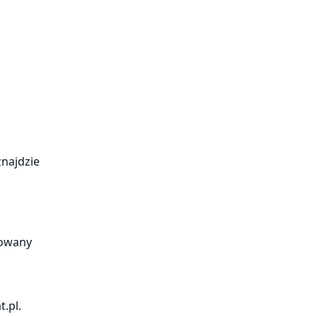
znajdzie
towany
a
.pl.