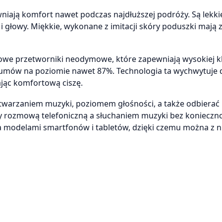
iają komfort nawet podczas najdłuższej podróży. Są lekkie
i głowy. Miękkie, wykonane z imitacji skóry poduszki mają
we przetworniki neodymowe, które zapewniają wysokiej k
zumów na poziomie nawet 87%. Technologia ta wychwytuje d
ając komfortową ciszę.
warzaniem muzyki, poziomem głośności, a także odbierać
y rozmową telefoniczną a słuchaniem muzyki bez konieczno
ma modelami smartfonów i tabletów, dzięki czemu można z n