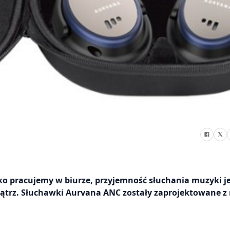
żko pracujemy w biurze, przyjemność słuchania muzyki j
nątrz. Słuchawki Aurvana ANC zostały zaprojektowane z 