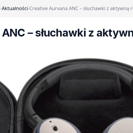
a
›
Aktualności
›
Creative Aurvana ANC – słuchawki z aktywną r
 ANC – słuchawki z aktywn