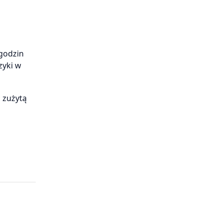
 godzin
zyki w
ć zużytą