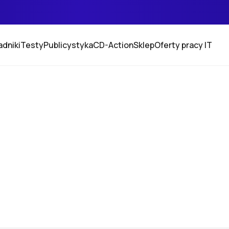
adniki
Testy
Publicystyka
CD-Action
Sklep
Oferty pracy IT