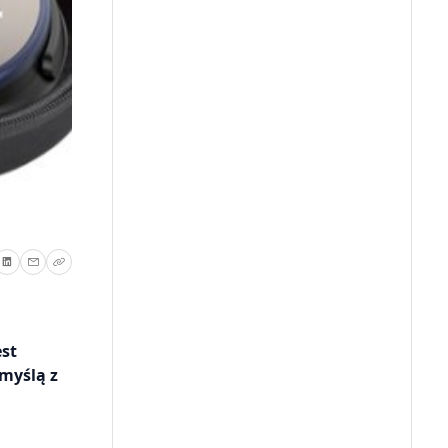
est
myślą z