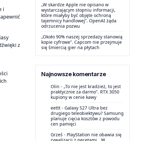
„W skardze Apple nie opisano w
 i
wystarczającym stopniu informacji,
które miałyby być objęte ochroną
 zapewnić
tajemnicy handlowej”. OpenAI żąda
odrzucenia pozwu
„Około 90% naszej sprzedaży stanowią
lasy
kopie cyfrowe”. Capcom nie przejmuje
źwięki z
się śmiercią gier na płytach
ści
Najnowsze komentarze
ich
Olin
-
„To nie jest kradzież, to jest
praktycznie za darmo”. RTX 3050
kupiony w cenie kawy
eettt
-
Galaxy S27 Ultra bez
drugiego teleobiektywu? Samsung
planuje cięcia kosztów z powodu
cen pamięci
Grześ
-
PlayStation nie obawia się
rywalizacji z pecetami. „W