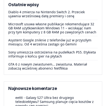
Ostatnie wpisy
Diablo 4 zmierza na Nintendo Switch 2. Przeciek
ujawnia wrześniową datę premiery i cenę
Microsoft usuwa własne publikacje rekomendujące 32
GB RAM użytkownikom Windows 11 – wciskając nam
przy tym komputery z 8 GB RAM po zawyżonych cenach
Asystent Google zniknie z telefonów już w przyszłym
miesiącu. Od 4 września zastąpi go Gemini
Sony umieszcza ostrzeżenia na pudełkach PS5. Etykieta
informuje o końcu gier na płytach
GTA 6 z nowym zwiastunem… zwiastuna. Materiał
zobaczą wcześniej abonenci Netfliksa
Najnowsze komentarze
eettt
-
Galaxy S27 Ultra bez drugiego
teleobiektywu? Samsung planuje cięcia kosztów z
powodu cen pamięci