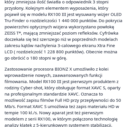
który zmniejsza ilość światła o odpowiednik 3 stopni
przysłony. Kolejnym elementem wyposażenia, który
pojawił się w modelu RX100 III jest wysuwany wizjer OLED
Tru-Finder o rozdzielczości 1 440 000 punktów. Do pokrycia
powierzchni optycznych wizjera wykorzystano powłokę
ZEISS T*, mającą zmniejszać poziom refleksów. Cyfrówka
doczekała się też szerszego niż w poprzednich modelach
zakresu kątów nachylenia 3-calowego ekranu Xtra Fine
LCD ( rozdzielczość 1 228 800 punktów). Obecnie można
go obrócić o 180 stopni w górę.
Zastosowanie procesora BIONZ X umożliwiło z kolei
wprowadzenie nowych, zaawansowanych funkcji
filmowania. Model RX100 III jest pierwszym produktem z
rodziny Cyber-shot, który obsługuje format XAVC S, oparty
na profesjonalnym standardzie XAVC. Oznacza to
możliwość zapisu filmów Full HD przy przepływności do 50
Mb/s. Format XAVC S umożliwia też zapis materiału HD w
tempie 100 kl./s. Nowy aparat jest też pierwszym
modelem z serii RX100, w którym połączono technologię
analizy klatek z 5-kierunkowym systemem stabilizacji.