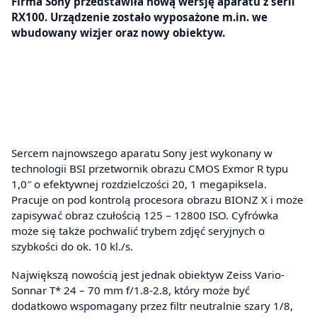
Firma Sony przedstawiła nową wersję aparatu z serii
RX100. Urządzenie zostało wyposażone m.in. we
wbudowany wizjer oraz nowy obiektyw.
Sercem najnowszego aparatu Sony jest wykonany w
technologii BSI przetwornik obrazu CMOS Exmor R typu
1,0″ o efektywnej rozdzielczości 20, 1 megapiksela.
Pracuje on pod kontrolą procesora obrazu BIONZ X i może
zapisywać obraz czułością 125 – 12800 ISO. Cyfrówka
może się także pochwalić trybem zdjęć seryjnych o
szybkości do ok. 10 kl./s.
Największą nowością jest jednak obiektyw Zeiss Vario-
Sonnar T* 24 – 70 mm f/1.8-2.8, który może być
dodatkowo wspomagany przez filtr neutralnie szary 1/8,