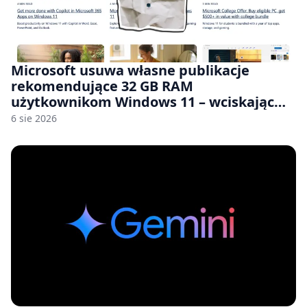
Microsoft usuwa własne publikacje
rekomendujące 32 GB RAM
użytkownikom Windows 11 – wciskając
nam przy tym komputery z 8 GB RAM po
6 sie 2026
zawyżonych cenach