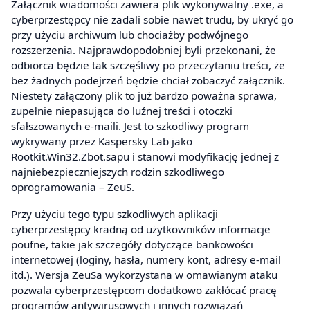
Załącznik wiadomości zawiera plik wykonywalny .exe, a
cyberprzestępcy nie zadali sobie nawet trudu, by ukryć go
przy użyciu archiwum lub chociażby podwójnego
rozszerzenia. Najprawdopodobniej byli przekonani, że
odbiorca będzie tak szczęśliwy po przeczytaniu treści, że
bez żadnych podejrzeń będzie chciał zobaczyć załącznik.
Niestety załączony plik to już bardzo poważna sprawa,
zupełnie niepasująca do luźnej treści i otoczki
sfałszowanych e-maili. Jest to szkodliwy program
wykrywany przez Kaspersky Lab jako
Rootkit.Win32.Zbot.sapu i stanowi modyfikację jednej z
najniebezpieczniejszych rodzin szkodliwego
oprogramowania – ZeuS.
Przy użyciu tego typu szkodliwych aplikacji
cyberprzestępcy kradną od użytkowników informacje
poufne, takie jak szczegóły dotyczące bankowości
internetowej (loginy, hasła, numery kont, adresy e-mail
itd.). Wersja ZeuSa wykorzystana w omawianym ataku
pozwala cyberprzestępcom dodatkowo zakłócać pracę
programów antywirusowych i innych rozwiązań