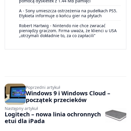
pomocą dyskietek z 1.44 MB pamięci
A
-
Sony umieszcza ostrzeżenia na pudełkach PS5.
Etykieta informuje o końcu gier na płytach
Robert Hartwig
-
Nintendo nie chce zwracać
pieniędzy graczom. Firma uważa, że klienci u USA
„otrzymali dokładnie to, za co zapłacili”
Poprzedni artykuł
Windows 9 i Windows Cloud –
początek przecieków
Następny artykuł
Logitech – nowa linia ochronnych
etui dla iPada