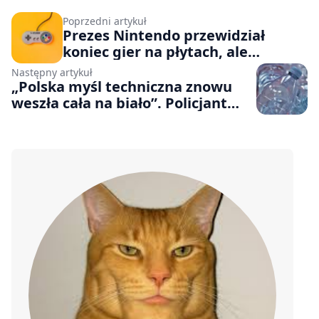
Poprzedni artykuł
Prezes Nintendo przewidział
koniec gier na płytach, ale
rzeczywistość okazała się jeszcze
Następny artykuł
straszniejsza
„Polska myśl techniczna znowu
weszła cała na biało”. Policjant
ostro o „naklejkach kaucyjnych”