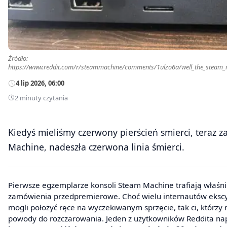
Źródło:
https://www.reddit.com/r/steammachine/comments/1ulzo6a/well_the_steam_m
4 lip 2026, 06:00
2 minuty czytania
Kiedyś mieliśmy czerwony pierścień smierci, teraz z
Machine, nadeszła czerwona linia śmierci.
Pierwsze egzemplarze konsoli Steam Machine trafiają właśnie do klientów, którzy złożyli
zamówienia przedpremierowe. Choć wielu internautów ekscy
mogli położyć ręce na wyczekiwanym sprzęcie, tak ci, którzy m
powody do rozczarowania. Jeden z użytkowników Reddita nap