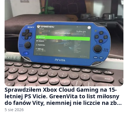
Sprawdziłem Xbox Cloud Gaming na 15-
letniej PS Vicie. GreenVita to list miłosny
do fanów Vity, niemniej nie liczcie na zbyt
wiele [FELIETON]
5 sie 2026