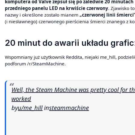
komputera od Valve zepsuł się po zaledwie 20 minutach 
przedniego panelu LED na krwiście czerwony
. Zjawisko t
nazwy i określone zostało mianem
„czerwonej linii śmierci
(i niesławnego) czerwonego pierścienia śmierci znanego z ko
20 minut do awarii układu grafi
Wspomniany już użytkownik Reddita, niejaki me_hill, podzielił
podforum /r/SteamMachine.
Well, the Steam Machine was pretty cool for th
worked
by
u/me_hill
in
steammachine