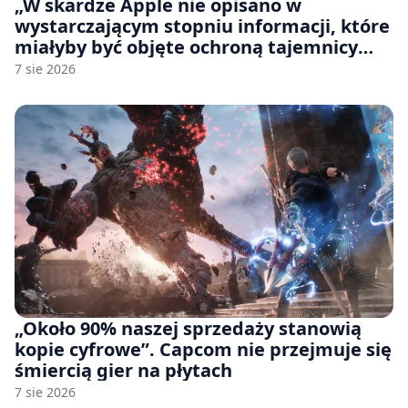
„W skardze Apple nie opisano w
wystarczającym stopniu informacji, które
miałyby być objęte ochroną tajemnicy
handlowej”. OpenAI żąda odrzucenia
7 sie 2026
pozwu
„Około 90% naszej sprzedaży stanowią
kopie cyfrowe”. Capcom nie przejmuje się
śmiercią gier na płytach
7 sie 2026