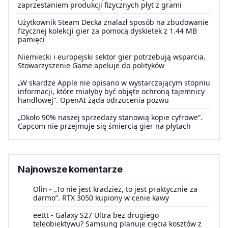
zaprzestaniem produkcji fizycznych płyt z grami
Użytkownik Steam Decka znalazł sposób na zbudowanie
fizycznej kolekcji gier za pomocą dyskietek z 1.44 MB
pamięci
Niemiecki i europejski sektor gier potrzebują wsparcia.
Stowarzyszenie Game apeluje do polityków
„W skardze Apple nie opisano w wystarczającym stopniu
informacji, które miałyby być objęte ochroną tajemnicy
handlowej”. OpenAI żąda odrzucenia pozwu
„Około 90% naszej sprzedaży stanowią kopie cyfrowe”.
Capcom nie przejmuje się śmiercią gier na płytach
Najnowsze komentarze
Olin
-
„To nie jest kradzież, to jest praktycznie za
darmo”. RTX 3050 kupiony w cenie kawy
eettt
-
Galaxy S27 Ultra bez drugiego
teleobiektywu? Samsung planuje cięcia kosztów z