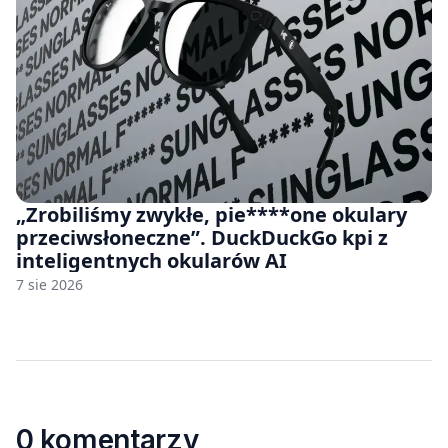
„Zrobiliśmy zwykłe, pie****one okulary
przeciwsłoneczne”. DuckDuckGo kpi z
inteligentnych okularów AI
7 sie 2026
0 komentarzy