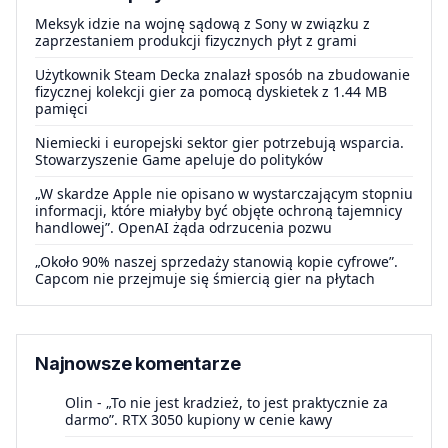
Meksyk idzie na wojnę sądową z Sony w związku z
zaprzestaniem produkcji fizycznych płyt z grami
Użytkownik Steam Decka znalazł sposób na zbudowanie
fizycznej kolekcji gier za pomocą dyskietek z 1.44 MB
pamięci
Niemiecki i europejski sektor gier potrzebują wsparcia.
Stowarzyszenie Game apeluje do polityków
„W skardze Apple nie opisano w wystarczającym stopniu
informacji, które miałyby być objęte ochroną tajemnicy
handlowej”. OpenAI żąda odrzucenia pozwu
„Około 90% naszej sprzedaży stanowią kopie cyfrowe”.
Capcom nie przejmuje się śmiercią gier na płytach
Najnowsze komentarze
Olin
-
„To nie jest kradzież, to jest praktycznie za
darmo”. RTX 3050 kupiony w cenie kawy