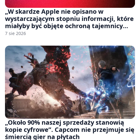
„W skardze Apple nie opisano w
wystarczającym stopniu informacji, które
miałyby być objęte ochroną tajemnicy
handlowej”. OpenAI żąda odrzucenia
7 sie 2026
pozwu
„Około 90% naszej sprzedaży stanowią
kopie cyfrowe”. Capcom nie przejmuje się
śmiercią gier na płytach