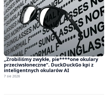
„Zrobiliśmy zwykłe, pie****one okulary
przeciwsłoneczne”. DuckDuckGo kpi z
inteligentnych okularów AI
7 sie 2026