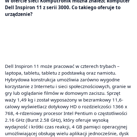
W ofercie sieci Komputronik można znaleźć komputer
Dell Inspiron 11 z serii 3000. Co takiego oferuje to
urządzenie?
Dell Inspiron 11 może pracować w czterech trybach –
laptopa, tabletu, tabletu z podstawką oraz namiotu.
Hybrydowa konstrukcja umożliwia zarówno wygodne
korzystanie z Internetu i sieci społecznościowych, granie w
gry lub oglądanie filmów w domowym zaciszu. Sprzęt
waży 1,49 kg i został wyposażony w bezramkowy 11,6-
calowy wyświetlacz dotykowy HD o rozdzielczości 1366 x
768, 4-rdzeniowy procesor Intel Pentium o częstotliwości
2.16 GHz (Burst 2.58 GHz), który oferuje wysoką
wydajność i krótki czas reakcji, 4 GB pamięci operacyjnej
umożliwiającej obsługę wielu aplikacji jednocześnie, dysk