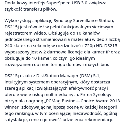
Dodatkowy interfejs SuperSpeed USB 3.0 zwiększa
szybkość transferu plików.
Wykorzystując aplikację Synology Surveillance Station,
DS215j jest również w pełni funkcjonalnym sieciowym
rejestratorem wideo. Obsługuje do 10 kanałów
jednoczesnego strumieniowania materiału wideo z liczbą
240 klatek na sekundę w rozdzielczości 720p HD. DS215j
wyposażony jest w 2 darmowe licencje dla kamer IP oraz
obsługuje do 10 kamer, co czyni go idealnym
rozwiązaniem do monitoringu domów i małych biur.
DS215j działa z DiskStation Manager (DSM) 5.1,
intuicyjnym systemem operacyjnym, który dostarcza
szereg aplikacji zwiększających efektywność pracy i
oferuje wiele usług multimedialnych. Firma Synology
otrzymała nagrodę „PCMag Business Choice Award 2013
winner” zdobywając najlepszą ocenę w każdej kategorii
tego rankingu, w tym oceniającej niezawodność, ogólną
satysfakcję, cenę i gotowość udzielenia rekomendacji.