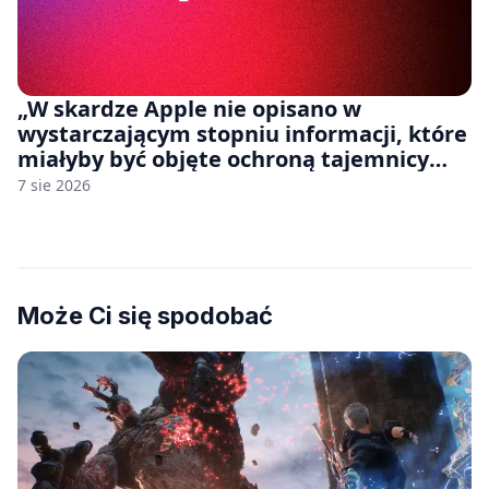
„W skardze Apple nie opisano w
wystarczającym stopniu informacji, które
miałyby być objęte ochroną tajemnicy
handlowej”. OpenAI żąda odrzucenia
7 sie 2026
pozwu
Może Ci się spodobać