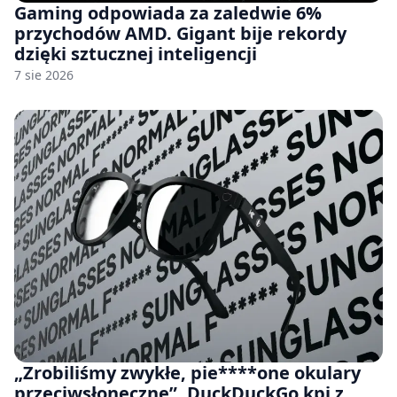
Gaming odpowiada za zaledwie 6%
przychodów AMD. Gigant bije rekordy
dzięki sztucznej inteligencji
7 sie 2026
„Zrobiliśmy zwykłe, pie****one okulary
przeciwsłoneczne”. DuckDuckGo kpi z