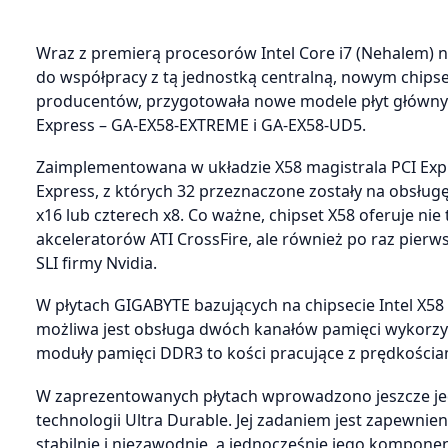
Wraz z premierą procesorów Intel Core i7 (Nehalem) 
do współpracy z tą jednostką centralną, nowym chipsec
producentów, przygotowała nowe modele płyt główny
Express – GA-EX58-EXTREME i GA-EX58-UD5.
Zaimplementowana w układzie X58 magistrala PCI Expre
Express, z których 32 przeznaczone zostały na obsługę
x16 lub czterech x8. Co ważne, chipset X58 oferuje nie
akceleratorów ATI CrossFire, ale również po raz pier
SLI firmy Nvidia.
W płytach GIGABYTE bazujących na chipsecie Intel X58
możliwa jest obsługa dwóch kanałów pamięci wykorzy
moduły pamięci DDR3 to kości pracujące z prędkościam
W zaprezentowanych płytach wprowadzono jeszcze jed
technologii Ultra Durable. Jej zadaniem jest zapewnien
stabilnie i niezawodnie, a jednocześnie jego kompon