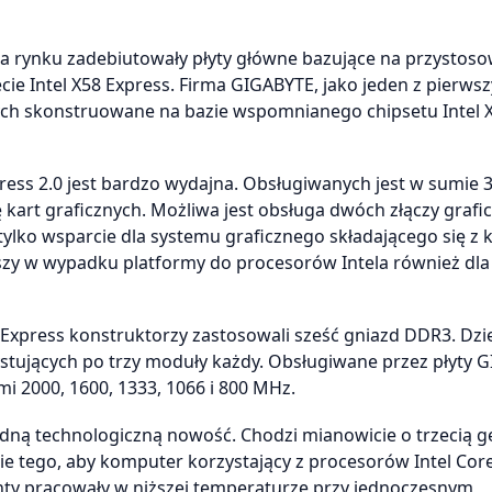
na rynku zadebiutowały płyty główne bazujące na przysto
ie Intel X58 Express. Firma GIGABYTE, jako jeden z pierws
ch skonstruowane na bazie wspomnianego chipsetu Intel 
ss 2.0 jest bardzo wydajna. Obsługiwanych jest w sumie 36 
 kart graficznych. Możliwa jest obsługa dwóch złączy grafi
 tylko wsparcie dla systemu graficznego składającego się z k
wszy w wypadku platformy do procesorów Intela również dl
 Express konstruktorzy zastosowali sześć gniazd DDR3. Dzi
stujących po trzy moduły każdy. Obsługiwane przez płyty 
i 2000, 1600, 1333, 1066 i 800 MHz.
ną technologiczną nowość. Chodzi mianowicie o trzecią g
ie tego, aby komputer korzystający z procesorów Intel Core 
enty pracowały w niższej temperaturze przy jednoczesnym