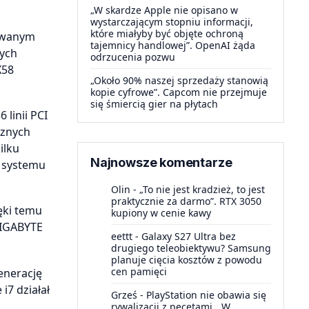
„W skardze Apple nie opisano w
wystarczającym stopniu informacji,
które miałyby być objęte ochroną
sowanym
tajemnicy handlowej”. OpenAI żąda
zych
odrzucenia pozwu
X58
„Około 90% naszej sprzedaży stanowią
kopie cyfrowe”. Capcom nie przejmuje
się śmiercią gier na płytach
linii PCI
cznych
ilku
Najnowsze komentarze
a systemu
Olin
-
„To nie jest kradzież, to jest
praktycznie za darmo”. RTX 3050
ęki temu
kupiony w cenie kawy
GIGABYTE
eettt
-
Galaxy S27 Ultra bez
drugiego teleobiektywu? Samsung
planuje cięcia kosztów z powodu
cen pamięci
enerację
i7 działał
Grześ
-
PlayStation nie obawia się
rywalizacji z pecetami. „W