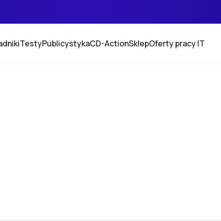
adniki
Testy
Publicystyka
CD-Action
Sklep
Oferty pracy IT