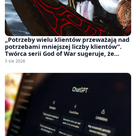
„Potrzeby wielu klientów przeważają nad
potrzebami mniejszej liczby klientów”.
Twórca serii God of War sugeruje, że
rozumie, dlaczego Sony rezygnuje z gier
5 sie 2026
na płytach