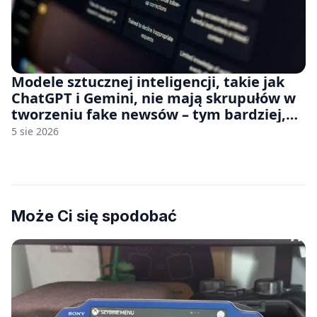
Modele sztucznej inteligencji, takie jak
ChatGPT i Gemini, nie mają skrupułów w
tworzeniu fake newsów – tym bardziej,
jeśli rozmawiasz z nimi po polsku
5 sie 2026
Może Ci się spodobać