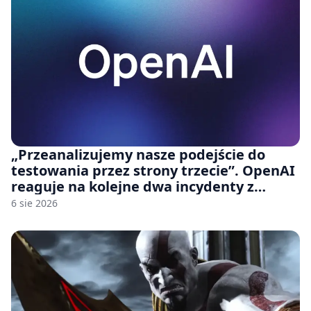
„Przeanalizujemy nasze podejście do
testowania przez strony trzecie”. OpenAI
reaguje na kolejne dwa incydenty z
udziałem autorskich modeli
6 sie 2026