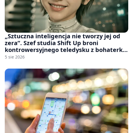
„Sztuczna inteligencja nie tworzy jej od
zera”. Szef studia Shift Up broni
kontrowersyjnego teledysku z bohaterką
Stellar Blade: Blood Rain
5 sie 2026