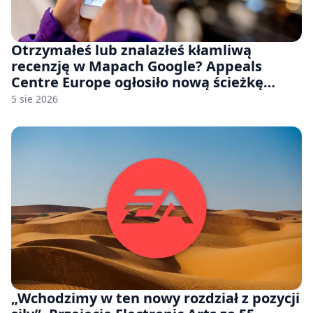
Otrzymałeś lub znalazłeś kłamliwą
recenzję w Mapach Google? Appeals
Centre Europe ogłosiło nową ścieżkę
odwoławczą dla firm i konsumentów
5 sie 2026
„Wchodzimy w ten nowy rozdział z pozycji