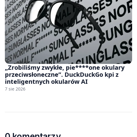
„Zrobiliśmy zwykłe, pie****one okulary
przeciwsłoneczne”. DuckDuckGo kpi z
inteligentnych okularów AI
7 sie 2026
0 komentarzy