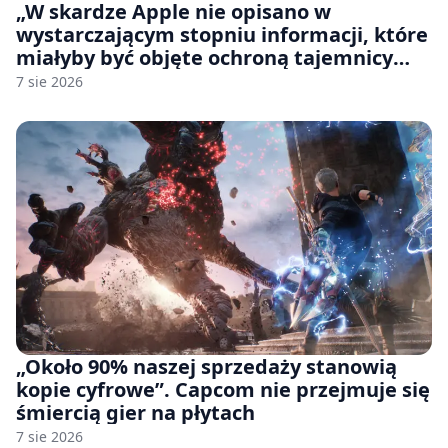
„W skardze Apple nie opisano w
wystarczającym stopniu informacji, które
miałyby być objęte ochroną tajemnicy
handlowej”. OpenAI żąda odrzucenia
7 sie 2026
pozwu
„Około 90% naszej sprzedaży stanowią
kopie cyfrowe”. Capcom nie przejmuje się
śmiercią gier na płytach
7 sie 2026