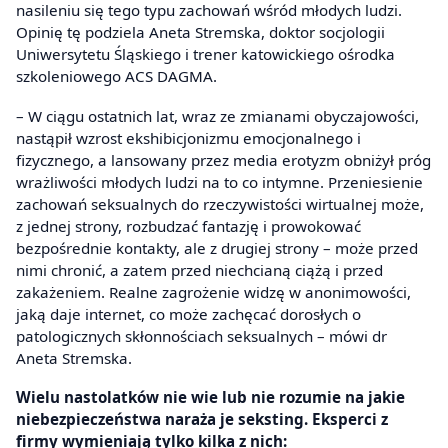
nasileniu się tego typu zachowań wśród młodych ludzi.
Opinię tę podziela Aneta Stremska, doktor socjologii
Uniwersytetu Śląskiego i trener katowickiego ośrodka
szkoleniowego ACS DAGMA.
– W ciągu ostatnich lat, wraz ze zmianami obyczajowości,
nastąpił wzrost ekshibicjonizmu emocjonalnego i
fizycznego, a lansowany przez media erotyzm obniżył próg
wrażliwości młodych ludzi na to co intymne. Przeniesienie
zachowań seksualnych do rzeczywistości wirtualnej może,
z jednej strony, rozbudzać fantazję i prowokować
bezpośrednie kontakty, ale z drugiej strony – może przed
nimi chronić, a zatem przed niechcianą ciążą i przed
zakażeniem. Realne zagrożenie widzę w anonimowości,
jaką daje internet, co może zachęcać dorosłych o
patologicznych skłonnościach seksualnych – mówi dr
Aneta Stremska.
Wielu nastolatków nie wie lub nie rozumie na jakie
niebezpieczeństwa naraża je seksting. Eksperci z
firmy wymieniają tylko kilka z nich: