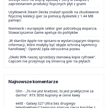
zaprzestaniem produkcji fizycznych płyt z grami
Użytkownik Steam Decka znalazł sposób na zbudowanie
fizycznej kolekcji gier za pomocą dyskietek z 1.44 MB
pamięci
Niemiecki i europejski sektor gier potrzebują wsparcia.
Stowarzyszenie Game apeluje do polityków
„W skardze Apple nie opisano w wystarczającym stopniu
informacji, które miałyby być objęte ochroną tajemnicy
handlowej”. OpenAI żąda odrzucenia pozwu
„Około 90% naszej sprzedaży stanowią kopie cyfrowe”.
Capcom nie przejmuje się śmiercią gier na płytach
Najnowsze komentarze
Olin
-
„To nie jest kradzież, to jest praktycznie za
darmo”. RTX 3050 kupiony w cenie kawy
eettt
-
Galaxy S27 Ultra bez drugiego
teleobiektywu? Samsung planuje cięcia kosztów z