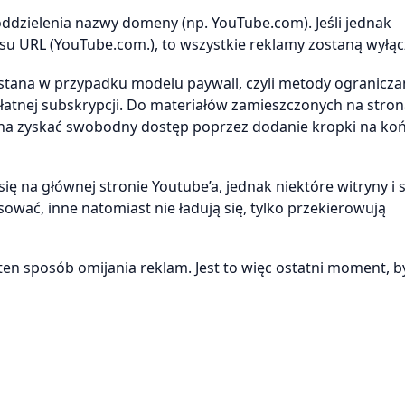
 oddzielenia nazwy domeny (np. YouTube.com). Jeśli jednak
u URL (YouTube.com.), to wszystkie reklamy zostaną wyłąc
ystana w przypadku modelu paywall, czyli metody ogranicza
łatnej subskrypcji. Do materiałów zamieszczonych na stro
na zyskać swobodny dostęp poprzez dodanie kropki na ko
ię na głównej stronie Youtube’a, jednak niektóre witryny i 
sować, inne natomiast nie ładują się, tylko przekierowują
en sposób omijania reklam. Jest to więc ostatni moment, b