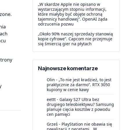
„W skardze Apple nie opisano w
wystarczającym stopniu informacji,
zone.
które miałyby być objęte ochroną
tajemnicy handlowej”. OpenAI żąda
odrzucenia pozwu
nia
nach
„Około 90% naszej sprzedaży stanowią
kopie cyfrowe”. Capcom nie przejmuje
ńcu
się śmiercią gier na płytach
strony
Najnowsze komentarze
Olin
-
„To nie jest kradzież, to jest
praktycznie za darmo”. RTX 3050
y
kupiony w cenie kawy
eettt
-
Galaxy S27 Ultra bez
drugiego teleobiektywu? Samsung
planuje cięcia kosztów z powodu
cen pamięci
Grześ
-
PlayStation nie obawia się
rywalizacji z pecetami. „W