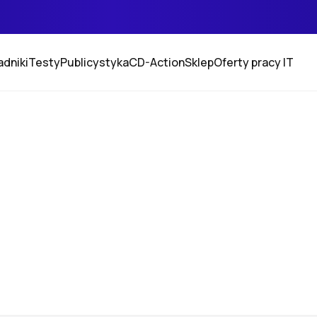
adniki
Testy
Publicystyka
CD-Action
Sklep
Oferty pracy IT