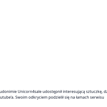
udonimie Unicorn4sale udostępnił interesującą sztuczkę, dz
outube’a. Swoim odkryciem podzielił się na łamach serwisu