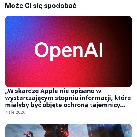
Może Ci się spodobać
„W skardze Apple nie opisano w
wystarczającym stopniu informacji, które
miałyby być objęte ochroną tajemnicy
handlowej”. OpenAI żąda odrzucenia
7 sie 2026
pozwu