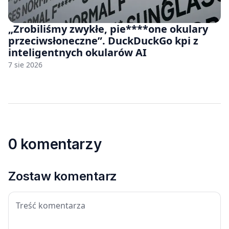
„Zrobiliśmy zwykłe, pie****one okulary
przeciwsłoneczne”. DuckDuckGo kpi z
inteligentnych okularów AI
7 sie 2026
0 komentarzy
Zostaw komentarz