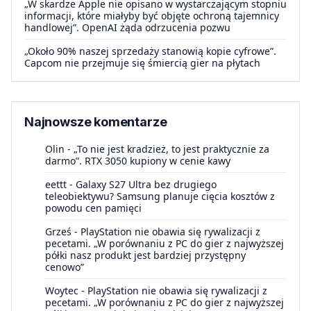
„W skardze Apple nie opisano w wystarczającym stopniu
informacji, które miałyby być objęte ochroną tajemnicy
handlowej”. OpenAI żąda odrzucenia pozwu
„Około 90% naszej sprzedaży stanowią kopie cyfrowe”.
Capcom nie przejmuje się śmiercią gier na płytach
Najnowsze komentarze
Olin
-
„To nie jest kradzież, to jest praktycznie za
darmo”. RTX 3050 kupiony w cenie kawy
eettt
-
Galaxy S27 Ultra bez drugiego
teleobiektywu? Samsung planuje cięcia kosztów z
powodu cen pamięci
Grześ
-
PlayStation nie obawia się rywalizacji z
pecetami. „W porównaniu z PC do gier z najwyższej
półki nasz produkt jest bardziej przystępny
cenowo”
Woytec
-
PlayStation nie obawia się rywalizacji z
pecetami. „W porównaniu z PC do gier z najwyższej