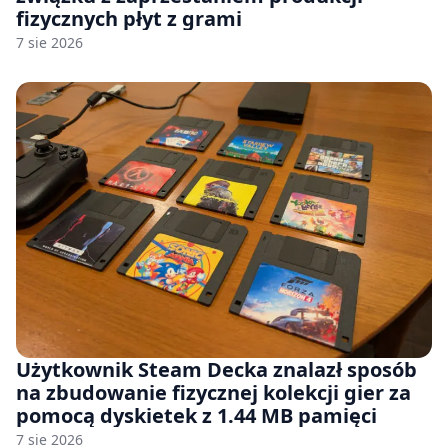
fizycznych płyt z grami
7 sie 2026
Użytkownik Steam Decka znalazł sposób
na zbudowanie fizycznej kolekcji gier za
pomocą dyskietek z 1.44 MB pamięci
7 sie 2026