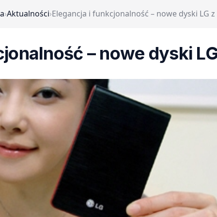
na
›
Aktualności
›
Elegancja i funkcjonalność – nowe dyski LG z 
cjonalność – nowe dyski LG