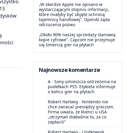
wszystko.
„W skardze Apple nie opisano w
 13
wystarczającym stopniu informacji,
które miałyby być objęte ochroną
 dysków
tajemnicy handlowej”. OpenAI żąda
odrzucenia pozwu
„Około 90% naszej sprzedaży stanowią
ą
kopie cyfrowe”. Capcom nie przejmuje
mności
się śmiercią gier na płytach
Najnowsze komentarze
A
-
Sony umieszcza ostrzeżenia na
pudełkach PS5. Etykieta informuje
o końcu gier na płytach
Robert Hartwig
-
Nintendo nie
chce zwracać pieniędzy graczom.
Firma uważa, że klienci u USA
„otrzymali dokładnie to, za co
zapłacili”
Robert Hartwig
-
Użytkownik