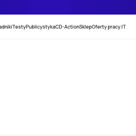
adniki
Testy
Publicystyka
CD-Action
Sklep
Oferty pracy IT