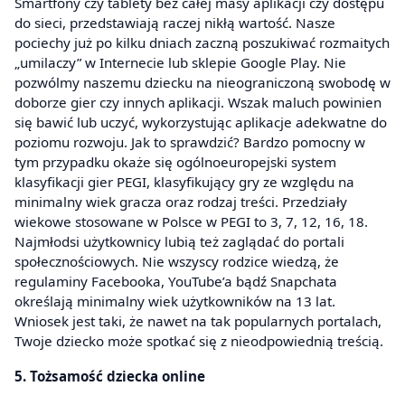
Smartfony czy tablety bez całej masy aplikacji czy dostępu
do sieci, przedstawiają raczej nikłą wartość. Nasze
pociechy już po kilku dniach zaczną poszukiwać rozmaitych
„umilaczy” w Internecie lub sklepie Google Play. Nie
pozwólmy naszemu dziecku na nieograniczoną swobodę w
doborze gier czy innych aplikacji. Wszak maluch powinien
się bawić lub uczyć, wykorzystując aplikacje adekwatne do
poziomu rozwoju. Jak to sprawdzić? Bardzo pomocny w
tym przypadku okaże się ogólnoeuropejski system
klasyfikacji gier PEGI, klasyfikujący gry ze względu na
minimalny wiek gracza oraz rodzaj treści. Przedziały
wiekowe stosowane w Polsce w PEGI to 3, 7, 12, 16, 18.
Najmłodsi użytkownicy lubią też zaglądać do portali
społecznościowych. Nie wszyscy rodzice wiedzą, że
regulaminy Facebooka, YouTube’a bądź Snapchata
określają minimalny wiek użytkowników na 13 lat.
Wniosek jest taki, że nawet na tak popularnych portalach,
Twoje dziecko może spotkać się z nieodpowiednią treścią.
5. Tożsamość dziecka online