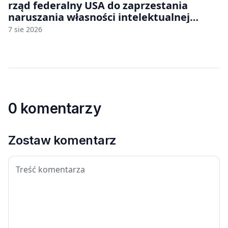
rząd federalny USA do zaprzestania
naruszania własności intelektualnej
japońskich gier i anime
7 sie 2026
0 komentarzy
Zostaw komentarz