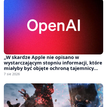
„W skardze Apple nie opisano w
wystarczającym stopniu informacji, które
miałyby być objęte ochroną tajemnicy
handlowej”. OpenAI żąda odrzucenia
7 sie 2026
pozwu