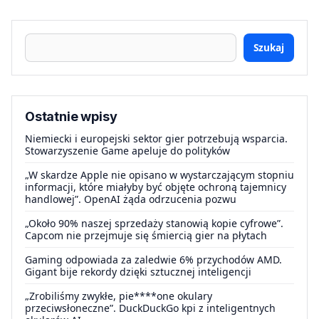
Szukaj
Ostatnie wpisy
Niemiecki i europejski sektor gier potrzebują wsparcia.
Stowarzyszenie Game apeluje do polityków
„W skardze Apple nie opisano w wystarczającym stopniu
informacji, które miałyby być objęte ochroną tajemnicy
handlowej”. OpenAI żąda odrzucenia pozwu
„Około 90% naszej sprzedaży stanowią kopie cyfrowe”.
Capcom nie przejmuje się śmiercią gier na płytach
Gaming odpowiada za zaledwie 6% przychodów AMD.
Gigant bije rekordy dzięki sztucznej inteligencji
„Zrobiliśmy zwykłe, pie****one okulary
przeciwsłoneczne”. DuckDuckGo kpi z inteligentnych