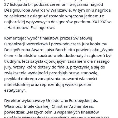
27 listopada br. podczas ceremonii wręczania nagród
DesignEuropa Awards w Warszawie. W tym dniu nagroda
za całokształt osiągnięć zostanie wręczona jednemu z
najbardziej wpływowych designerów przełomu XX i XXI w.
– Hartmutowi Esslingerowi.
Komentując wybór finalistów, prezes Światowej
Organizacji Wzornictwa i przewodnicząca jury konkursu
DesignEuropa Award Luisa Bocchietto powiedziała: „Wybór
ósemki finalistów spośród wielu doskonałych zgłoszeń był
trudnym, lecz satysfakcjonującym zadaniem dla naszego
jury. Wzory, które dotarły do finału, przyczyniają się do
zwiększenia wydajności przedsiębiorstw, stanowią
przykład dobrego zarządzania prawami własności
intelektualnej oraz reprezentują wysoki poziom
estetyczny”.
Dyrektor wykonawczy Urzędu Unii Europejskiej ds.
Własności Intelektualnej, Christian Archambeau,
powiedział: „Naszych ośmiu wspaniałych finalistów
wyróżnia różnorodność wzornictwa przemysłowego oraz