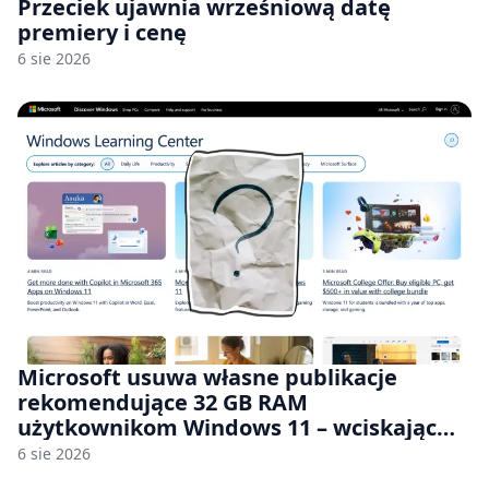
Przeciek ujawnia wrześniową datę
premiery i cenę
6 sie 2026
Microsoft usuwa własne publikacje
rekomendujące 32 GB RAM
użytkownikom Windows 11 – wciskając
nam przy tym komputery z 8 GB RAM po
6 sie 2026
zawyżonych cenach