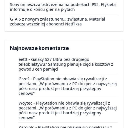
Sony umieszcza ostrzeżenia na pudełkach PS5. Etykieta
informuje o końcu gier na płytach
GTA 6 z nowym zwiastunem… zwiastuna. Materiał
zobaczą wcześniej abonenci Netfliksa
Najnowsze komentarze
eettt
-
Galaxy S27 Ultra bez drugiego
teleobiektywu? Samsung planuje cięcia kosztów z
powodu cen pamięci
Grześ
-
PlayStation nie obawia się rywalizacji z
pecetami. „W porównaniu z PC do gier z najwyższej
półki nasz produkt jest bardziej przystępny
cenowo”
Woytec
-
PlayStation nie obawia się rywalizacji z
pecetami. „W porównaniu z PC do gier z najwyższej
półki nasz produkt jest bardziej przystępny
cenowo”
Karololo
-
PlayStation nie obawia się rywalizacji z