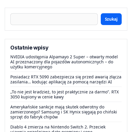
Szukaj
Ostatnie wpisy
NVIDIA udostępnia Alpamayo 2 Super – otwarty model
AI przeznaczony dla pojazdów autonomicznych – do
użytku komercyjnego
Posiadacz RTX 5090 zabezpiecza się przed awarią złącza
zasilania… kodując aplikację za pomocą narzędzi AI
„To nie jest kradzież, to jest praktycznie za darmo”. RTX
3050 kupiony w cenie kawy
Amerykańskie sankcje mają skutek odwrotny do
zamierzonego? Samsung i SK Hynix sięgają po chiński
sprzęt do fabryk chipów
Diablo 4 zmierza na Nintendo Switch 2. Przeciek
ujawnia wrześniową datę premiery i cenę