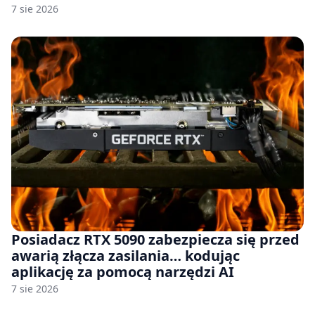
komercyjnego
7 sie 2026
Posiadacz RTX 5090 zabezpiecza się przed
awarią złącza zasilania… kodując
aplikację za pomocą narzędzi AI
7 sie 2026