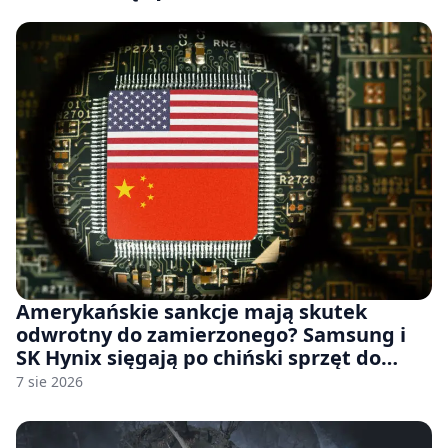
Amerykańskie sankcje mają skutek
odwrotny do zamierzonego? Samsung i
SK Hynix sięgają po chiński sprzęt do
fabryk chipów
7 sie 2026