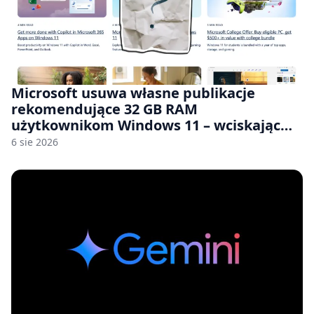
Microsoft usuwa własne publikacje
rekomendujące 32 GB RAM
użytkownikom Windows 11 – wciskając
nam przy tym komputery z 8 GB RAM po
6 sie 2026
zawyżonych cenach