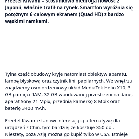
Freetel Kiwami – stosunkowo niedroga nowość z
Japonii, właśnie trafił na rynek. Smartfon wyróżnia się
potężnym 6-calowym ekranem (Quad HD) z bardzo
wąskimi ramkami.
Tylna część obudowy kryje natomiast obiektyw aparatu,
lampę błyskową oraz czytnik linii papilarnych. We wnętrzu
znajdziemy ośmiordzeniowy układ MediaTek Helio X10, 3
GB pamięci RAM, 32 GB wbudowanej przestrzeni na dane,
aparat Sony 21 Mpix, przednią kamerkę 8 Mpix oraz
baterię 3400 mAh.
Freetel Kiwami stanowi interesującą alternatywę dla
urządzeń z Chin, tym bardziej że kosztuje 350 dol.
Niestety, poza Azją można go kupić tylko w USA. Istnieje