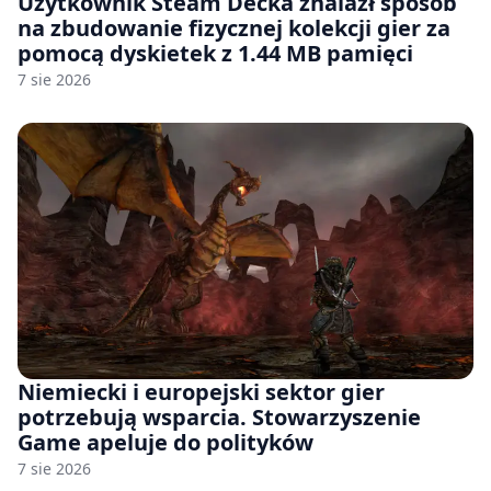
Użytkownik Steam Decka znalazł sposób
na zbudowanie fizycznej kolekcji gier za
pomocą dyskietek z 1.44 MB pamięci
7 sie 2026
Niemiecki i europejski sektor gier
potrzebują wsparcia. Stowarzyszenie
Game apeluje do polityków
7 sie 2026