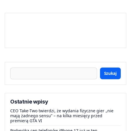
Szukaj
Ostatnie wpisy
CEO Take-Two twierdzi, że wydania fizyczne gier „nie
mają żadnego sensu” – na kilka miesięcy przed
premierą GTA VI
Podwyżka cen telefonów iPhone 17 już w ten