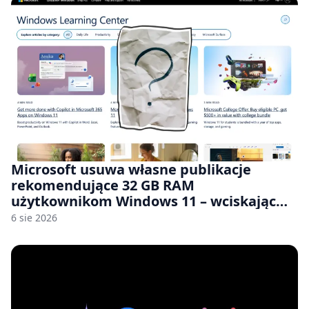
Microsoft usuwa własne publikacje
rekomendujące 32 GB RAM
użytkownikom Windows 11 – wciskając
nam przy tym komputery z 8 GB RAM po
6 sie 2026
zawyżonych cenach