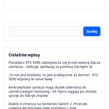
Szukaj
Ostatnie wpisy
Posiadacz RTX 5090 zabezpiecza się przed awarią złącza
zasilania… kodując aplikację za pomocą narzędzi AI
„To nie jest kradzież, to jest praktycznie za darmo”. RTX
3050 kupiony w cenie kawy
Amerykańskie sankcje mają skutek odwrotny do
zamierzonego? Samsung i SK Hynix sięgają po chiński
sprzęt do fabryk chipów
Diablo 4 zmierza na Nintendo Switch 2. Przeciek
ujawnia wrześniową datę premiery i cenę