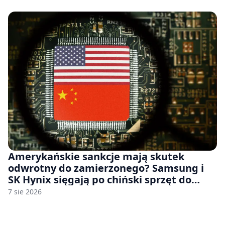
Amerykańskie sankcje mają skutek
odwrotny do zamierzonego? Samsung i
SK Hynix sięgają po chiński sprzęt do
fabryk chipów
7 sie 2026