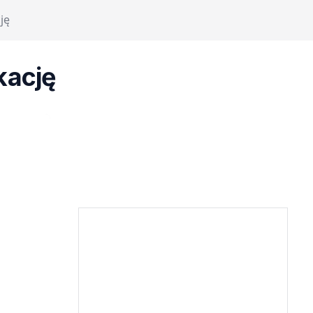
ję
kację