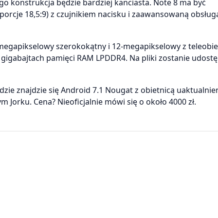
go konstrukcja będzie bardziej kanciasta. Note 8 ma być
rcje 18,5:9) z czujnikiem nacisku i zaawansowaną obsługą
-megapikselowy szerokokątny i 12-megapikselowy z teleobi
6 gigabajtach pamięci RAM LPDDR4. Na pliki zostanie udost
e znajdzie się Android 7.1 Nougat z obietnicą uaktualnie
 Jorku. Cena? Nieoficjalnie mówi się o około 4000 zł.