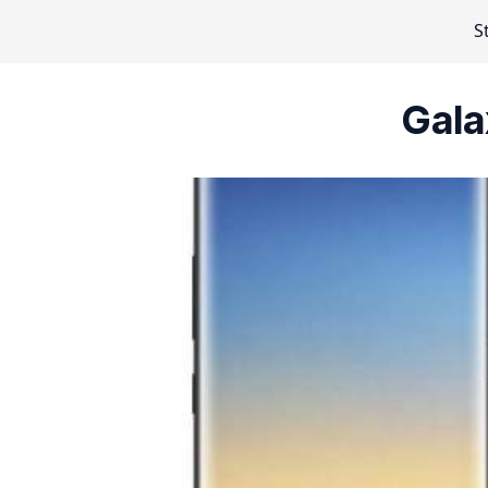
S
Gala