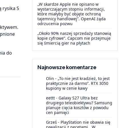
„W skardze Apple nie opisano w
 rysika S
wystarczającym stopniu informacji,
które miałyby być objęte ochroną
tajemnicy handlowej”. OpenAI żąda
odrzucenia pozwu
ektywem.
„Około 90% naszej sprzedaży stanowią
ępnione
kopie cyfrowe”. Capcom nie przejmuje
się śmiercią gier na płytach
nia do
Najnowsze komentarze
Olin
-
„To nie jest kradzież, to jest
praktycznie za darmo”. RTX 3050
kupiony w cenie kawy
eettt
-
Galaxy S27 Ultra bez
drugiego teleobiektywu? Samsung
planuje cięcia kosztów z powodu
cen pamięci
Grześ
-
PlayStation nie obawia się
rywalizacji z pecetami. „W