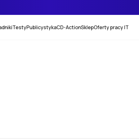
adniki
Testy
Publicystyka
CD-Action
Sklep
Oferty pracy IT