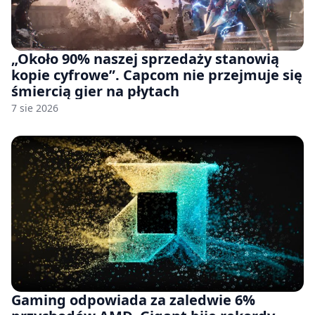
„Około 90% naszej sprzedaży stanowią
kopie cyfrowe”. Capcom nie przejmuje się
śmiercią gier na płytach
7 sie 2026
Gaming odpowiada za zaledwie 6%