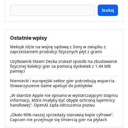
Szukaj
Ostatnie wpisy
Meksyk idzie na wojnę sądową z Sony w związku z
zaprzestaniem produkcji fizycznych płyt z grami
Użytkownik Steam Decka znalazł sposób na zbudowanie
fizycznej kolekcji gier za pomocą dyskietek z 1.44 MB
pamięci
Niemiecki i europejski sektor gier potrzebują wsparcia.
Stowarzyszenie Game apeluje do polityków
„W skardze Apple nie opisano w wystarczającym stopniu
informacji, które miałyby być objęte ochroną tajemnicy
handlowej”. OpenAI żąda odrzucenia pozwu
„Około 90% naszej sprzedaży stanowią kopie cyfrowe”.
Capcom nie przejmuje się śmiercią gier na płytach