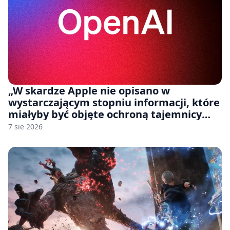
„W skardze Apple nie opisano w
wystarczającym stopniu informacji, które
miałyby być objęte ochroną tajemnicy
handlowej”. OpenAI żąda odrzucenia
7 sie 2026
pozwu