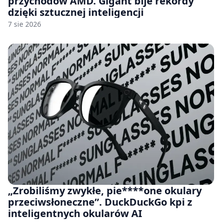
przychodów AMD. Gigant bije rekordy
dzięki sztucznej inteligencji
7 sie 2026
„Zrobiliśmy zwykłe, pie****one okulary
przeciwsłoneczne”. DuckDuckGo kpi z
inteligentnych okularów AI