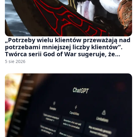
„Potrzeby wielu klientów przeważają nad
potrzebami mniejszej liczby klientów”.
Twórca serii God of War sugeruje, że
rozumie, dlaczego Sony rezygnuje z gier
5 sie 2026
na płytach