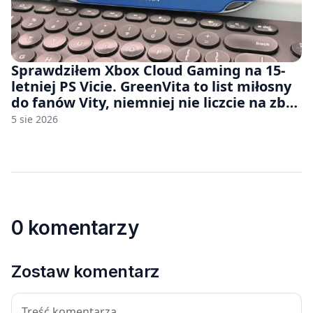
Sprawdziłem Xbox Cloud Gaming na 15-
letniej PS Vicie. GreenVita to list miłosny
do fanów Vity, niemniej nie liczcie na zbyt
wiele [FELIETON]
5 sie 2026
0 komentarzy
Zostaw komentarz