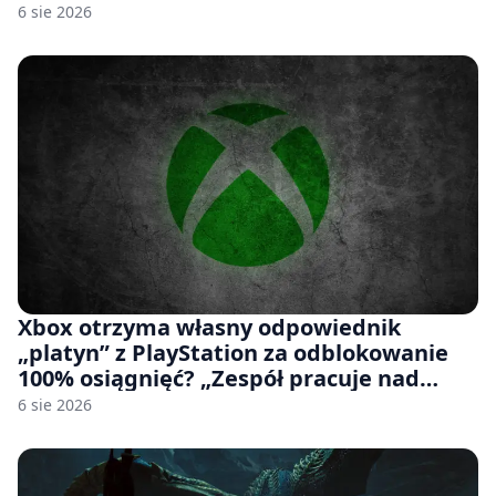
6 sie 2026
Xbox otrzyma własny odpowiednik
„platyn” z PlayStation za odblokowanie
100% osiągnięć? „Zespół pracuje nad
czymś, co ma się pojawić jeszcze w tym
6 sie 2026
roku”