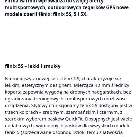
Firma Garmin wprowadza do swojej oferty
multisportowych, outdoorowych zegarków GPS nowe
modele z serii fēnix: fēnix 5S, 5 i 5X.
fēnix 5S – lekki i smukły
Najmniejszy z nowej serii, fēnix 5S, charakteryzuje się
lekkim, estetycznym designem. Mierząca 42 mm średnicy
koperta zapewnia wygodę na drobnych nadgarstkach, bez
ograniczania treningowych i multisportowych możliwości
urządzenia. Stylowy i funkcjonalny fēnix 5S dostępny jest w
trzech kolorach – srebrnym, szampańskim i czarnym, z
szerokim wyborem pasków QuickFit. Dostępnych jest wiele
dodatkowych, wymiennych pasków dla wszystkich modeli
fēnix 5 (sprzedawane osobno). Dzięki temu z łatwością