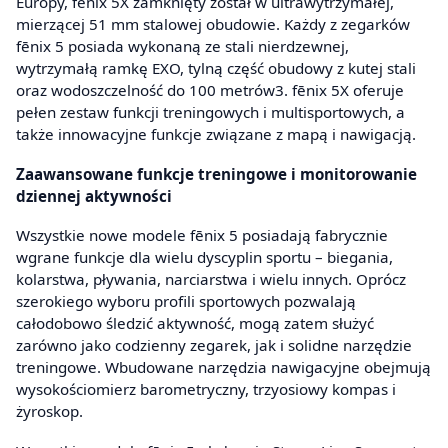
Europy, fēnix 5X zamknięty został w ultrawytrzymałej,
mierzącej 51 mm stalowej obudowie. Każdy z zegarków
fēnix 5 posiada wykonaną ze stali nierdzewnej,
wytrzymałą ramkę EXO, tylną część obudowy z kutej stali
oraz wodoszczelność do 100 metrów3. fēnix 5X oferuje
pełen zestaw funkcji treningowych i multisportowych, a
także innowacyjne funkcje związane z mapą i nawigacją.
Zaawansowane funkcje treningowe i monitorowanie
dziennej aktywności
Wszystkie nowe modele fēnix 5 posiadają fabrycznie
wgrane funkcje dla wielu dyscyplin sportu – biegania,
kolarstwa, pływania, narciarstwa i wielu innych. Oprócz
szerokiego wyboru profili sportowych pozwalają
całodobowo śledzić aktywność, mogą zatem służyć
zarówno jako codzienny zegarek, jak i solidne narzędzie
treningowe. Wbudowane narzędzia nawigacyjne obejmują
wysokościomierz barometryczny, trzyosiowy kompas i
żyroskop.