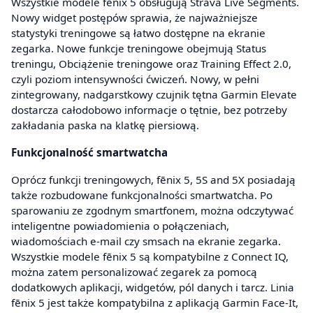
Wszystkie modele fēnix 5 obsługują Strava Live Segments.
Nowy widget postępów sprawia, że najważniejsze
statystyki treningowe są łatwo dostępne na ekranie
zegarka. Nowe funkcje treningowe obejmują Status
treningu, Obciążenie treningowe oraz Training Effect 2.0,
czyli poziom intensywności ćwiczeń. Nowy, w pełni
zintegrowany, nadgarstkowy czujnik tętna Garmin Elevate
dostarcza całodobowo informacje o tętnie, bez potrzeby
zakładania paska na klatkę piersiową.
Funkcjonalność smartwatcha
Oprócz funkcji treningowych, fēnix 5, 5S and 5X posiadają
także rozbudowane funkcjonalności smartwatcha. Po
sparowaniu ze zgodnym smartfonem, można odczytywać
inteligentne powiadomienia o połączeniach,
wiadomościach e-mail czy smsach na ekranie zegarka.
Wszystkie modele fēnix 5 są kompatybilne z Connect IQ,
można zatem personalizować zegarek za pomocą
dodatkowych aplikacji, widgetów, pól danych i tarcz. Linia
fēnix 5 jest także kompatybilna z aplikacją Garmin Face-It,