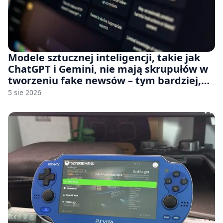
Modele sztucznej inteligencji, takie jak
ChatGPT i Gemini, nie mają skrupułów w
tworzeniu fake newsów – tym bardziej,
jeśli rozmawiasz z nimi po polsku
5 sie 2026