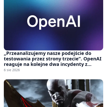
„Przeanalizujemy nasze podejście do
testowania przez strony trzecie”. OpenAI
reaguje na kolejne dwa incydenty z
udziałem autorskich modeli
6 sie 2026