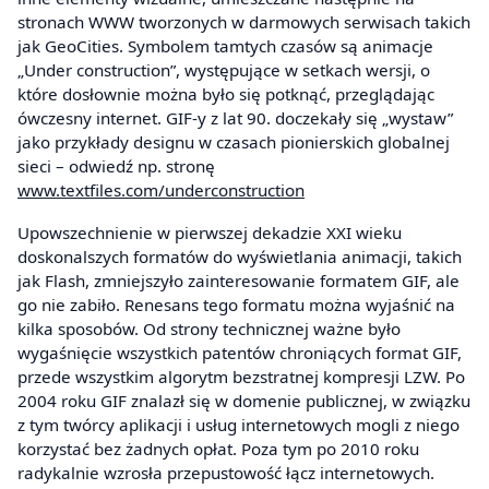
stronach WWW tworzonych w darmowych serwisach takich
jak GeoCities. Symbolem tamtych czasów są animacje
„Under construction”, występujące w setkach wersji, o
które dosłownie można było się potknąć, przeglądając
ówczesny internet. GIF-y z lat 90. doczekały się „wystaw”
jako przykłady designu w czasach pionierskich globalnej
sieci – odwiedź np. stronę
www.textfiles.com/underconstruction
Upowszechnienie w pierwszej dekadzie XXI wieku
doskonalszych formatów do wyświetlania animacji, takich
jak Flash, zmniejszyło zainteresowanie formatem GIF, ale
go nie zabiło. Renesans tego formatu można wyjaśnić na
kilka sposobów. Od strony technicznej ważne było
wygaśnięcie wszystkich patentów chroniących format GIF,
przede wszystkim algorytm bezstratnej kompresji LZW. Po
2004 roku GIF znalazł się w domenie publicznej, w związku
z tym twórcy aplikacji i usług internetowych mogli z niego
korzystać bez żadnych opłat. Poza tym po 2010 roku
radykalnie wzrosła przepustowość łącz internetowych.