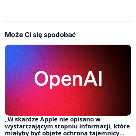
Może Ci się spodobać
„W skardze Apple nie opisano w
wystarczającym stopniu informacji, które
miałyby być objęte ochroną tajemnicy