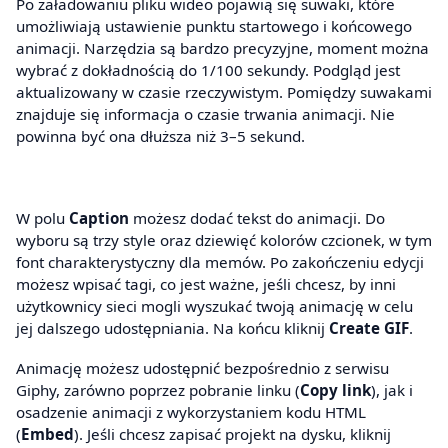
Po załadowaniu pliku wideo pojawią się suwaki, które
umożliwiają ustawienie punktu startowego i końcowego
animacji. Narzędzia są bardzo precyzyjne, moment można
wybrać z dokładnością do 1/100 sekundy. Podgląd jest
aktualizowany w czasie rzeczywistym. Pomiędzy suwakami
znajduje się informacja o czasie trwania animacji. Nie
powinna być ona dłuższa niż 3–5 sekund.
W polu
Caption
możesz dodać tekst do animacji. Do
wyboru są trzy style oraz dziewięć kolorów czcionek, w tym
font charakterystyczny dla memów. Po zakończeniu edycji
możesz wpisać tagi, co jest ważne, jeśli chcesz, by inni
użytkownicy sieci mogli wyszukać twoją animację w celu
jej dalszego udostępniania. Na końcu kliknij
Create GIF
.
Animację możesz udostępnić bezpośrednio z serwisu
Giphy, zarówno poprzez pobranie linku (
Copy link
), jak i
osadzenie animacji z wykorzystaniem kodu HTML
(
Embed
). Jeśli chcesz zapisać projekt na dysku, kliknij