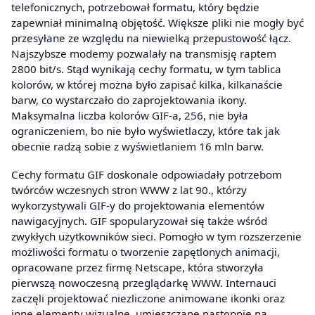
telefonicznych, potrzebował formatu, który będzie
zapewniał minimalną objętość. Większe pliki nie mogły być
przesyłane ze względu na niewielką przepustowość łącz.
Najszybsze modemy pozwalały na transmisję raptem
2800 bit/s. Stąd wynikają cechy formatu, w tym tablica
kolorów, w której można było zapisać kilka, kilkanaście
barw, co wystarczało do zaprojektowania ikony.
Maksymalna liczba kolorów GIF-a, 256, nie była
ograniczeniem, bo nie było wyświetlaczy, które tak jak
obecnie radzą sobie z wyświetlaniem 16 mln barw.
Cechy formatu GIF doskonale odpowiadały potrzebom
twórców wczesnych stron WWW z lat 90., którzy
wykorzystywali GIF-y do projektowania elementów
nawigacyjnych. GIF spopularyzował się także wśród
zwykłych użytkowników sieci. Pomogło w tym rozszerzenie
możliwości formatu o tworzenie zapętlonych animacji,
opracowane przez firmę Netscape, która stworzyła
pierwszą nowoczesną przeglądarkę WWW. Internauci
zaczęli projektować niezliczone animowane ikonki oraz
inne elementy wizualne, umieszczane następnie na