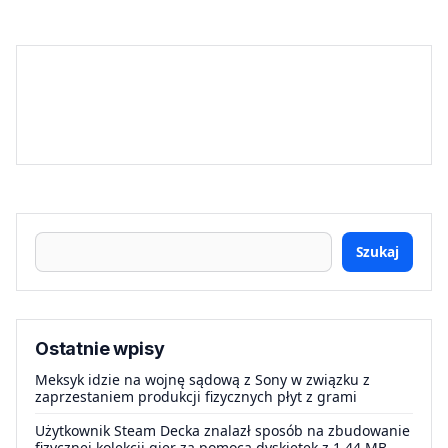
Szukaj
Ostatnie wpisy
Meksyk idzie na wojnę sądową z Sony w związku z
zaprzestaniem produkcji fizycznych płyt z grami
Użytkownik Steam Decka znalazł sposób na zbudowanie
fizycznej kolekcji gier za pomocą dyskietek z 1.44 MB