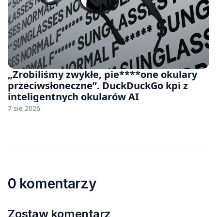
„Zrobiliśmy zwykłe, pie****one okulary
przeciwsłoneczne”. DuckDuckGo kpi z
inteligentnych okularów AI
7 sie 2026
0 komentarzy
Zostaw komentarz