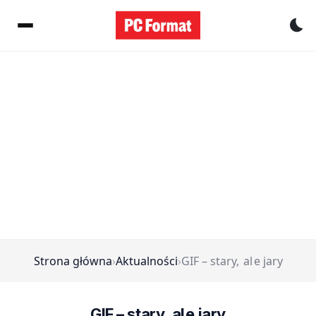
Pr
Strona główna
›
Aktualności
›
GIF – stary, al e jary
GIF – stary, al e jary