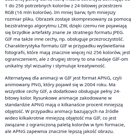
1 do 256 potrzebnych kolorów z 24-bitowej przestrzeni
RGB (16 mln kolorów). Im mniej barw, tym mniejszy
rozmiar pliku. Obrazek zostaje skompresowany za pomocą
bezstratnego algorytmu LZW, dzięki czemu nie pojawiają
się brzydkie artefakty znane ze stratnego formatu JPEG.
GIF ma także inne cechy, np. obsługuje przezroczystość.
Charakterystyka formatu GIF w przypadku wyświetlania
fotografii, które mają znacznie więcej niż 256 kolorów, jest
ograniczeniem, ale z drugiej strony to ona nadaje GIF-om
unikalny styl wizualny i stymuluje kreatywność.
Alternatywą dla animacji w GIF jest format APNG, czyli
animowany PNG, który pojawił się w 2004 roku. Ma
wszystkie cechy GIF, a dodatkowo obsługuje pełny 24-
bitowy kolor. Rysunkowe animacje zakodowane w
standardzie APNG mają o kilkanaście procent mniejszą
objętość. W przypadku animacji bazujących na źródle
wideo kilkakrotnie mniejszą objętość ma GIF, co jest
związane z ograniczoną paletą kolorów w tym formacie,
ale APNG zapewnia znacznie lepszą jakość obrazu.