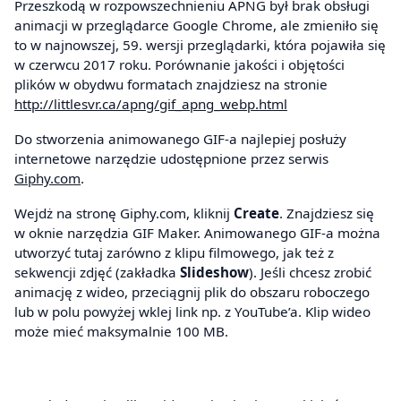
Przeszkodą w rozpowszechnieniu APNG był brak obsługi
animacji w przeglądarce Google Chrome, ale zmieniło się
to w najnowszej, 59. wersji przeglądarki, która pojawiła się
w czerwcu 2017 roku. Porównanie jakości i objętości
plików w obydwu formatach znajdziesz na stronie
http://littlesvr.ca/apng/gif_apng_webp.html
Do stworzenia animowanego GIF-a najlepiej posłuży
internetowe narzędzie udostępnione przez serwis
Giphy.com
.
Wejdż na stronę Giphy.com, kliknij
Create
. Znajdziesz się
w oknie narzędzia GIF Maker. Animowanego GIF-a można
utworzyć tutaj zarówno z klipu filmowego, jak też z
sekwencji zdjęć (zakładka
Slideshow
). Jeśli chcesz zrobić
animację z wideo, przeciągnij plik do obszaru roboczego
lub w polu powyżej wklej link np. z YouTube’a. Klip wideo
może mieć maksymalnie 100 MB.