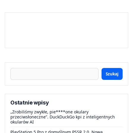
Szukaj
Ostatnie wpisy
„Zrobiliśmy zwykłe, pie****one okulary
przeciwsłoneczne”. DuckDuckGo kpi z inteligentnych
okularów AI
PlayStation 5 Pro z domyślnym PSSR 2.0. Nowa