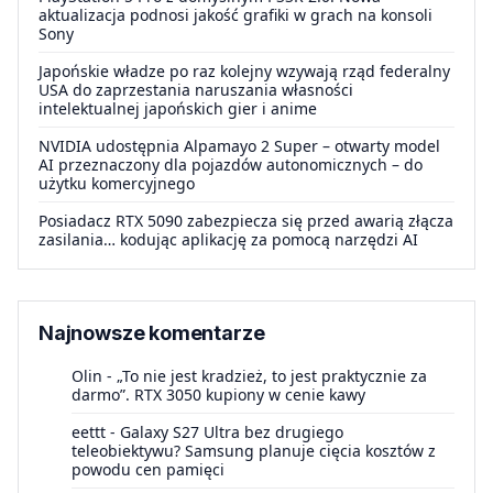
aktualizacja podnosi jakość grafiki w grach na konsoli
Sony
Japońskie władze po raz kolejny wzywają rząd federalny
USA do zaprzestania naruszania własności
intelektualnej japońskich gier i anime
NVIDIA udostępnia Alpamayo 2 Super – otwarty model
AI przeznaczony dla pojazdów autonomicznych – do
użytku komercyjnego
Posiadacz RTX 5090 zabezpiecza się przed awarią złącza
zasilania… kodując aplikację za pomocą narzędzi AI
Najnowsze komentarze
Olin
-
„To nie jest kradzież, to jest praktycznie za
darmo”. RTX 3050 kupiony w cenie kawy
eettt
-
Galaxy S27 Ultra bez drugiego
teleobiektywu? Samsung planuje cięcia kosztów z
powodu cen pamięci