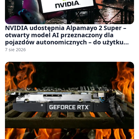
NVIDIA udostępnia Alpamayo 2 Super –
otwarty model AI przeznaczony dla
pojazdów autonomicznych – do użytku
komercyjnego
7 sie 2026