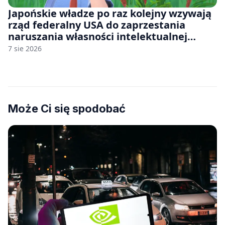
Japońskie władze po raz kolejny wzywają
rząd federalny USA do zaprzestania
naruszania własności intelektualnej
japońskich gier i anime
7 sie 2026
Może Ci się spodobać