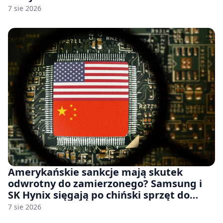
7 sie 2026
Amerykańskie sankcje mają skutek
odwrotny do zamierzonego? Samsung i
SK Hynix sięgają po chiński sprzęt do
fabryk chipów
7 sie 2026