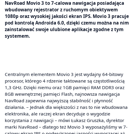
NavRoad Movio 3 to 7-calowa nawigacja posiadająca
wbudowany rejestrator z ruchomym obiektywem
1080p oraz wysokiej jakości ekran IPS. Movio 3 pracuje
pod kontrolą Androida 6.0, dzięki czemu można na nim
zainstalować swoje ulubione aplikacje zgodne z tym
systemem.
Centralnym elementem Movio 3 jest wydajny 64-bitowy
procesor, którego 4 rdzenie taktowane są częstotliwością
1,3 GHz. Dzięki niemu oraz 1GB pamięci RAM DDR3 oraz
8GB wewnętrznej pamięci Flash, najnowsza nawigacja
NavRoad zapewnia najwyższą stabilność i płynność
działania. – Jednak dla większości z nas to nie wbudowana
elektronika, ale raczej ekran decyduje o wygodzie
korzystania z nawigacji – mówi Łukasz Gruszka, dyrektor
marki NavRoad – dlatego też Movio 3 wyposażyliśmy w 7-
calowy ekran IPS o podwyższonej jasności wynoszącej aż