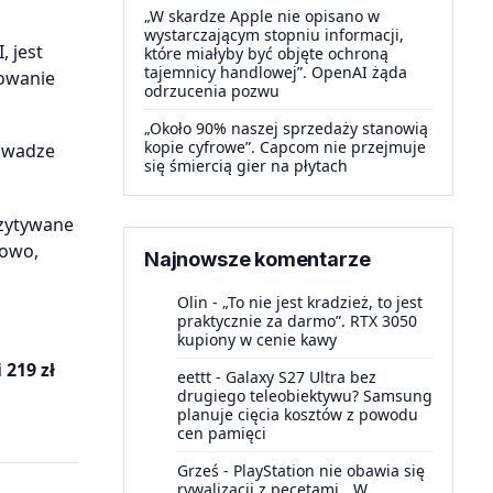
„W skardze Apple nie opisano w
wystarczającym stopniu informacji,
 jest
które miałyby być objęte ochroną
tajemnicy handlowej”. OpenAI żąda
owanie
odrzucenia pozwu
„Około 90% naszej sprzedaży stanowią
kopie cyfrowe”. Capcom nie przejmuje
 wadze
się śmiercią gier na płytach
czytywane
kowo,
Najnowsze komentarze
Olin
-
„To nie jest kradzież, to jest
praktycznie za darmo”. RTX 3050
kupiony w cenie kawy
 219 zł
eettt
-
Galaxy S27 Ultra bez
drugiego teleobiektywu? Samsung
planuje cięcia kosztów z powodu
cen pamięci
Grześ
-
PlayStation nie obawia się
rywalizacji z pecetami. „W