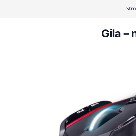
Str
Gila –