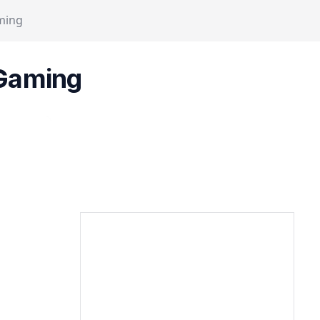
ming
-Gaming