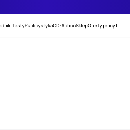
adniki
Testy
Publicystyka
CD-Action
Sklep
Oferty pracy IT