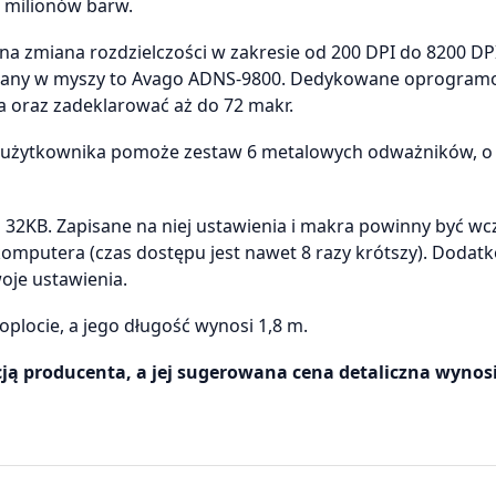
6 milionów barw.
a zmiana rozdzielczości w zakresie od 200 DPI do 8200 DPI,
sowany w myszy to Avago ADNS-9800. Dedykowane oprogram
a oraz zadeklarować aż do 72 makr.
i użytkownika pomoże zestaw 6 metalowych odważników, o
32KB. Zapisane na niej ustawienia i makra powinny być w
 komputera (czas dostępu jest nawet 8 razy krótszy). Dodat
oje ustawienia.
 oplocie, a jego długość wynosi 1,8 m.
ją producenta, a jej sugerowana cena detaliczna wynosi