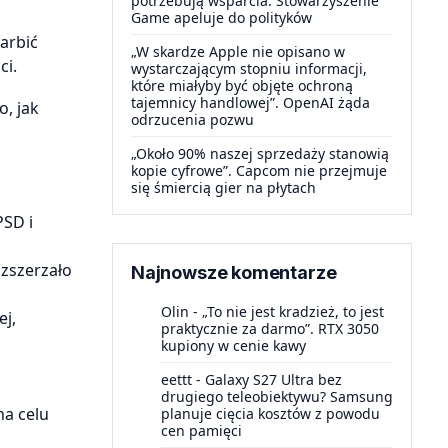
potrzebują wsparcia. Stowarzyszenie
Game apeluje do polityków
arbić
„W skardze Apple nie opisano w
ci.
wystarczającym stopniu informacji,
które miałyby być objęte ochroną
tajemnicy handlowej”. OpenAI żąda
, jak
odrzucenia pozwu
„Około 90% naszej sprzedaży stanowią
kopie cyfrowe”. Capcom nie przejmuje
się śmiercią gier na płytach
PSD i
ozszerzało
Najnowsze komentarze
Olin
-
„To nie jest kradzież, to jest
ej,
praktycznie za darmo”. RTX 3050
kupiony w cenie kawy
eettt
-
Galaxy S27 Ultra bez
drugiego teleobiektywu? Samsung
a celu
planuje cięcia kosztów z powodu
cen pamięci