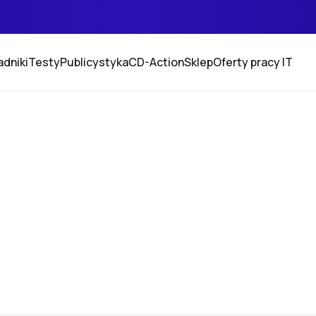
adniki
Testy
Publicystyka
CD-Action
Sklep
Oferty pracy IT