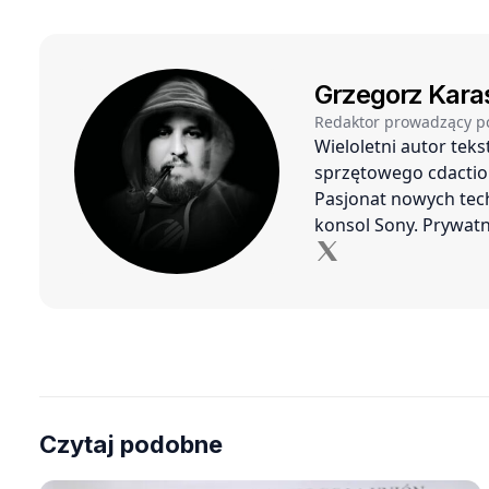
Grzegorz Kara
Redaktor prowadzący p
Wieloletni autor tek
sprzętowego cdaction
Pasjonat nowych tech
konsol Sony. Prywatn
Czytaj podobne