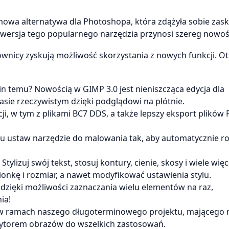
owa alternatywa dla Photoshopa, która zdążyła sobie zask
 wersja tego popularnego narzędzia przynosi szereg nowoś
nicy zyskują możliwość skorzystania z nowych funkcji. Oto
zin temu? Nowością w GIMP 3.0 jest nieniszcząca edycja dla
asie rzeczywistym dzięki podglądowi na płótnie.
ji, w tym z plikami BC7 DDS, a także lepszy eksport plików 
tu ustaw narzędzie do malowania tak, aby automatycznie r
Stylizuj swój tekst, stosuj kontury, cienie, skosy i wiele więc
ionkę i rozmiar, a nawet modyfikować ustawienia stylu.
 dzięki możliwości zaznaczania wielu elementów na raz,
ia!
 w ramach naszego długoterminowego projektu, mającego n
torem obrazów do wszelkich zastosowań.