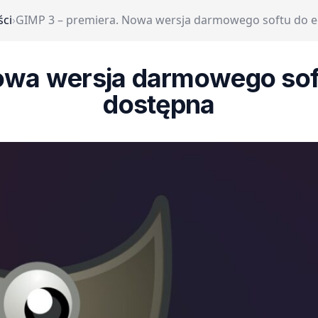
ści
›
GIMP 3 – premiera. Nowa wersja darmowego softu do edy
wa wersja darmowego softu
dostępna