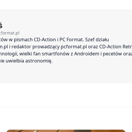
w marcu
ś
cformat.pl
stów w pismach CD-Action i PC Format. Szef działu
.pl i redaktor prowadzący pcformat.pl oraz CD-Action Retr
nologii, wielki fan smartfonów z Androidem i pecetów ora
ie uwielbia astronomię.