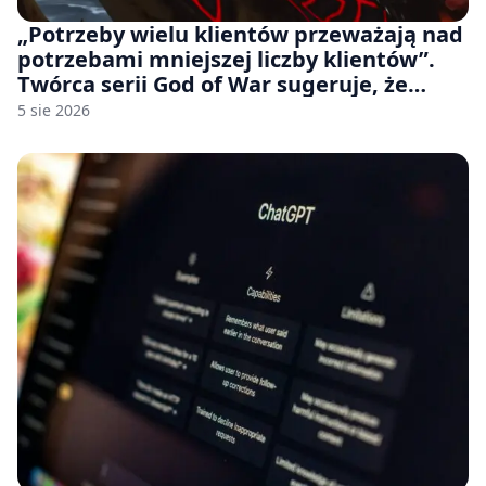
„Potrzeby wielu klientów przeważają nad
potrzebami mniejszej liczby klientów”.
Twórca serii God of War sugeruje, że
rozumie, dlaczego Sony rezygnuje z gier
5 sie 2026
na płytach