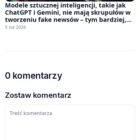
Modele sztucznej inteligencji, takie jak
ChatGPT i Gemini, nie mają skrupułów w
tworzeniu fake newsów – tym bardziej,
jeśli rozmawiasz z nimi po polsku
5 sie 2026
0 komentarzy
Zostaw komentarz