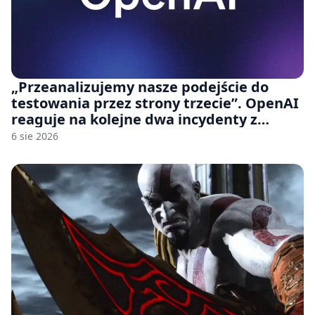
„Przeanalizujemy nasze podejście do
testowania przez strony trzecie”. OpenAI
reaguje na kolejne dwa incydenty z
udziałem autorskich modeli
6 sie 2026