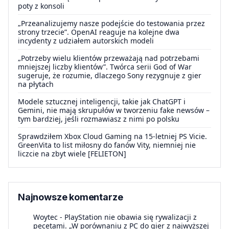
poty z konsoli
„Przeanalizujemy nasze podejście do testowania przez
strony trzecie”. OpenAI reaguje na kolejne dwa
incydenty z udziałem autorskich modeli
„Potrzeby wielu klientów przeważają nad potrzebami
mniejszej liczby klientów”. Twórca serii God of War
sugeruje, że rozumie, dlaczego Sony rezygnuje z gier
na płytach
Modele sztucznej inteligencji, takie jak ChatGPT i
Gemini, nie mają skrupułów w tworzeniu fake newsów –
tym bardziej, jeśli rozmawiasz z nimi po polsku
Sprawdziłem Xbox Cloud Gaming na 15-letniej PS Vicie.
GreenVita to list miłosny do fanów Vity, niemniej nie
liczcie na zbyt wiele [FELIETON]
Najnowsze komentarze
Woytec
-
PlayStation nie obawia się rywalizacji z
pecetami. „W porównaniu z PC do gier z najwyższej