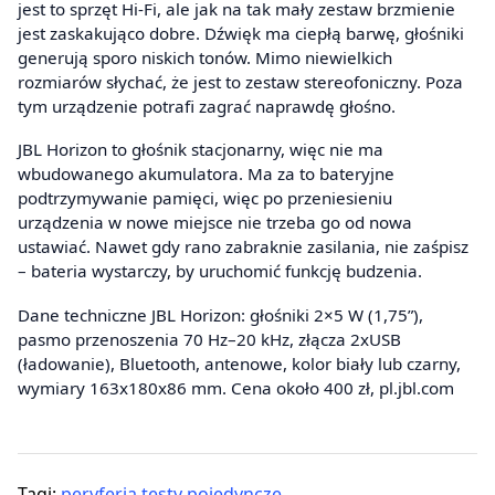
jest to sprzęt Hi-Fi, ale jak na tak mały zestaw brzmienie
jest zaskakująco dobre. Dźwięk ma ciepłą barwę, głośniki
generują sporo niskich tonów. Mimo niewielkich
rozmiarów słychać, że jest to zestaw stereofoniczny. Poza
tym urządzenie potrafi zagrać naprawdę głośno.
JBL Horizon to głośnik stacjonarny, więc nie ma
wbudowanego akumulatora. Ma za to bateryjne
podtrzymywanie pamięci, więc po przeniesieniu
urządzenia w nowe miejsce nie trzeba go od nowa
ustawiać. Nawet gdy rano zabraknie zasilania, nie zaśpisz
– bateria wystarczy, by uruchomić funkcję budzenia.
Dane techniczne JBL Horizon: głośniki 2×5 W (1,75”),
pasmo przenoszenia 70 Hz–20 kHz, złącza 2xUSB
(ładowanie), Bluetooth, antenowe, kolor biały lub czarny,
wymiary 163x180x86 mm. Cena około 400 zł, pl.jbl.com
Tagi:
peryferia
,
testy pojedyncze