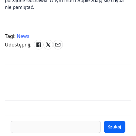
porządne słuchawki. O tym Intel i Apple zdają się chyba
nie pamiętać.
Tagi:
News
Udostępnij:
Szukaj