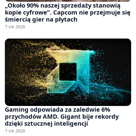
„Około 90% naszej sprzedaży stanowią
kopie cyfrowe”. Capcom nie przejmuje się
śmiercią gier na płytach
7 sie 2026
Gaming odpowiada za zaledwie 6%
przychodów AMD. Gigant bije rekordy
dzięki sztucznej inteligencji
7 sie 2026