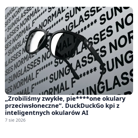
„Zrobiliśmy zwykłe, pie****one okulary
przeciwsłoneczne”. DuckDuckGo kpi z
inteligentnych okularów AI
7 sie 2026