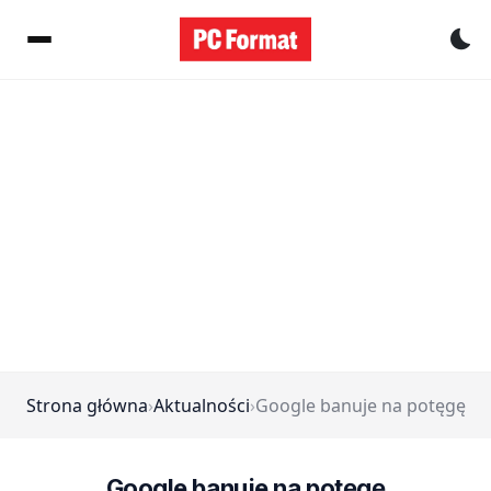
Pr
Strona główna
›
Aktualności
›
Google banuje na potęgę
Google banuje na potęgę