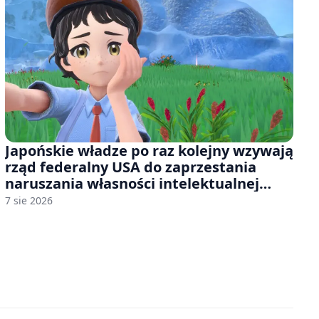
Japońskie władze po raz kolejny wzywają
rząd federalny USA do zaprzestania
naruszania własności intelektualnej
japońskich gier i anime
7 sie 2026