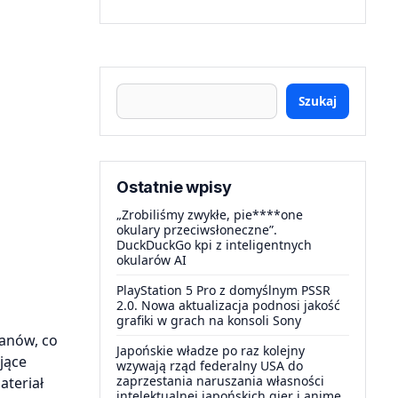
Szukaj
Ostatnie wpisy
„Zrobiliśmy zwykłe, pie****one
okulary przeciwsłoneczne”.
DuckDuckGo kpi z inteligentnych
okularów AI
PlayStation 5 Pro z domyślnym PSSR
2.0. Nowa aktualizacja podnosi jakość
grafiki w grach na konsoli Sony
tanów, co
Japońskie władze po raz kolejny
jące
wzywają rząd federalny USA do
zaprzestania naruszania własności
ateriał
intelektualnej japońskich gier i anime