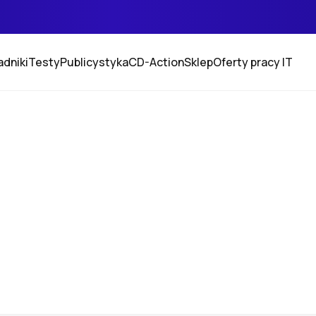
adniki
Testy
Publicystyka
CD-Action
Sklep
Oferty pracy IT