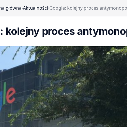
na główna
›
Aktualności
›
Google: kolejny proces antymonop
: kolejny proces antymon