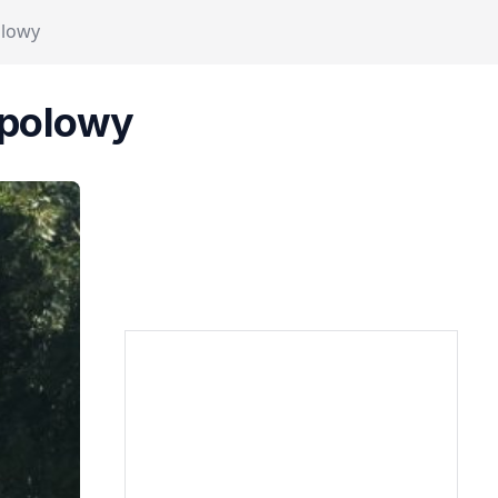
olowy
opolowy