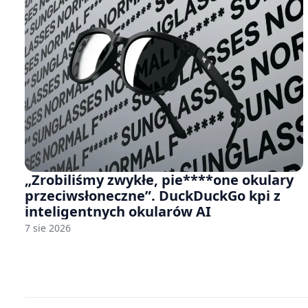
„Zrobiliśmy zwykłe, pie****one okulary
przeciwsłoneczne”. DuckDuckGo kpi z
inteligentnych okularów AI
7 sie 2026