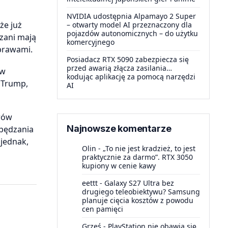
NVIDIA udostępnia Alpamayo 2 Super
że już
– otwarty model AI przeznaczony dla
pojazdów autonomicznych – do użytku
zani mają
komercyjnego
prawami.
Posiadacz RTX 5090 zabezpiecza się
przed awarią złącza zasilania…
ew
kodując aplikację za pomocą narzędzi
 Trump,
AI
orów
Najnowsze komentarze
apędzania
 jednak,
Olin
-
„To nie jest kradzież, to jest
praktycznie za darmo”. RTX 3050
kupiony w cenie kawy
eettt
-
Galaxy S27 Ultra bez
drugiego teleobiektywu? Samsung
planuje cięcia kosztów z powodu
cen pamięci
Grześ
-
PlayStation nie obawia się