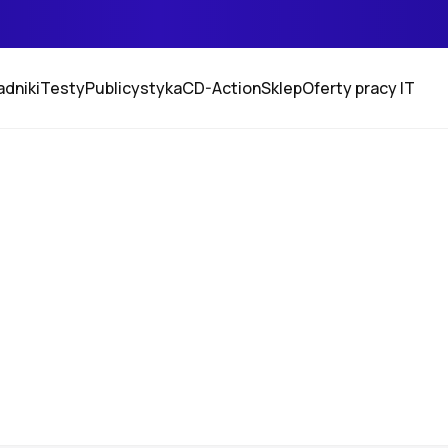
adniki
Testy
Publicystyka
CD-Action
Sklep
Oferty pracy IT